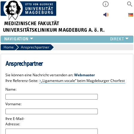
MEDIZINISCHE FAKULTÄT
UNIVERSITÄTSKLINIKUM MAGDEBURG A. ö. R.
INSTITUTE
Home
Ansprechpartner
KLINIKEN
ZENTRALE EINRICHTUNGEN
Ansprechpartner
FORSCHUNG
Sie können eine Nachricht versenden an:
Webmaster
PRESSE
Ihre Referenz-Seite:
„Ligamentum vocale“ beim Magdeburger Chorfest
ÜBER UNS
Name:
INTERNATIONAL
INTRANET
Vorname:
Ihre E-Mail-
Adresse: