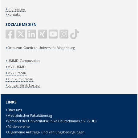
Impressum
Kontakt
SOZIALE MEDIEN
Otto-von-Guericke-Universität Magdeburg
UMMD-Campusplan
MVZ UKMD
MVZ Cracau
Klinikum Cracau
Lungenklinik Lostau
LINKS
Über uns
Medizinischer Fakultätentag
Verband der Universitätsklinika Deutschlands e.V. (VUD)
Fördervereine
Allgemeine Auftrags- und Zahlungsbedingungen