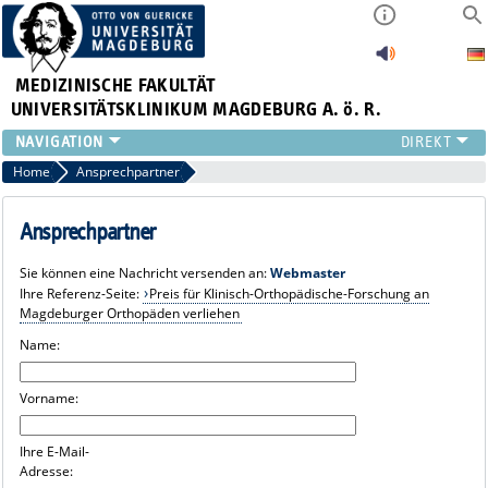
MEDIZINISCHE FAKULTÄT
UNIVERSITÄTSKLINIKUM MAGDEBURG A. ö. R.
INSTITUTE
Home
Ansprechpartner
KLINIKEN
ZENTRALE EINRICHTUNGEN
Ansprechpartner
FORSCHUNG
Sie können eine Nachricht versenden an:
Webmaster
PRESSE
Ihre Referenz-Seite:
Preis für Klinisch-Orthopädische-Forschung an
ÜBER UNS
Magdeburger Orthopäden verliehen
INTERNATIONAL
Name:
INTRANET
Vorname:
Ihre E-Mail-
Adresse: