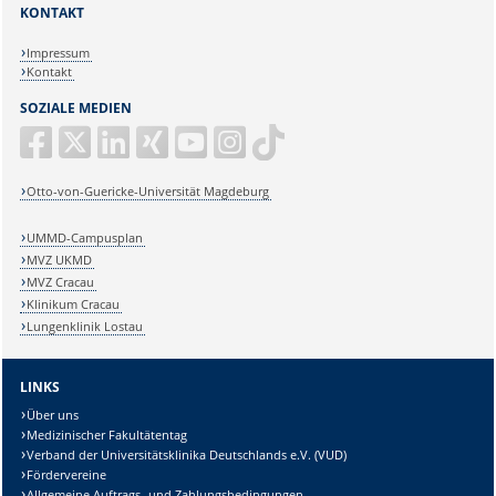
KONTAKT
Impressum
Kontakt
SOZIALE MEDIEN
Otto-von-Guericke-Universität Magdeburg
UMMD-Campusplan
MVZ UKMD
MVZ Cracau
Klinikum Cracau
Lungenklinik Lostau
LINKS
Über uns
Medizinischer Fakultätentag
Verband der Universitätsklinika Deutschlands e.V. (VUD)
Fördervereine
Allgemeine Auftrags- und Zahlungsbedingungen