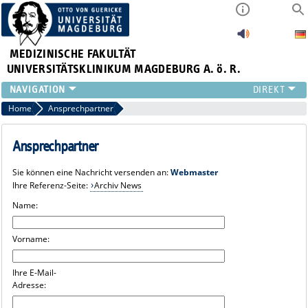
MEDIZINISCHE FAKULTÄT
UNIVERSITÄTSKLINIKUM MAGDEBURG A. ö. R.
INSTITUTE
Home
Ansprechpartner
KLINIKEN
ZENTRALE EINRICHTUNGEN
Ansprechpartner
FORSCHUNG
Sie können eine Nachricht versenden an:
Webmaster
PRESSE
Ihre Referenz-Seite:
Archiv News
ÜBER UNS
Name:
INTERNATIONAL
INTRANET
Vorname:
Ihre E-Mail-
Adresse: