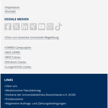
Impressum
Kontakt
SOZIALE MEDIEN
Otto-von-Guericke-Universität Magdeburg
UMMD-Campusplan
MVZ UKMD
MVZ Cracau
Klinikum Cracau
Lungenklinik Lostau
LINKS
Über uns
Medizinischer Fakultätentag
Verband der Universitätsklinika Deutschlands e.V. (VUD)
Fördervereine
Allgemeine Auftrags- und Zahlungsbedingungen