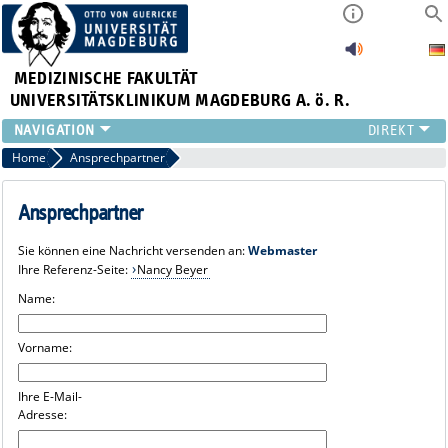
MEDIZINISCHE FAKULTÄT
UNIVERSITÄTSKLINIKUM MAGDEBURG A. ö. R.
INSTITUTE
Home
Ansprechpartner
KLINIKEN
ZENTRALE EINRICHTUNGEN
Ansprechpartner
FORSCHUNG
Sie können eine Nachricht versenden an:
Webmaster
PRESSE
Ihre Referenz-Seite:
Nancy Beyer
ÜBER UNS
Name:
INTERNATIONAL
INTRANET
Vorname:
Ihre E-Mail-
Adresse: