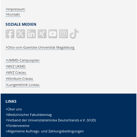
Impressum
Kontakt
SOZIALE MEDIEN
Otto-von-Guericke-Universität Magdeburg
UMMD-Campusplan
MVZ UKMD
MVZ Cracau
Klinikum Cracau
Lungenklinik Lostau
LINKS
Über uns
Medizinischer Fakultätentag
Verband der Universitätsklinika Deutschlands e.V. (VUD)
Fördervereine
Allgemeine Auftrags- und Zahlungsbedingungen