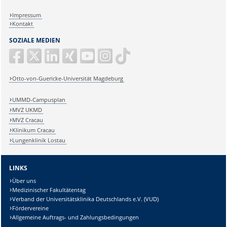
Impressum
Kontakt
SOZIALE MEDIEN
Otto-von-Guericke-Universität Magdeburg
UMMD-Campusplan
MVZ UKMD
MVZ Cracau
Klinikum Cracau
Lungenklinik Lostau
LINKS
Über uns
Medizinischer Fakultätentag
Verband der Universitätsklinika Deutschlands e.V. (VUD)
Fördervereine
Allgemeine Auftrags- und Zahlungsbedingungen