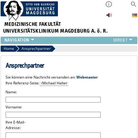
MEDIZINISCHE FAKULTÄT
UNIVERSITÄTSKLINIKUM MAGDEBURG A. ö. R.
INSTITUTE
Home
Ansprechpartner
KLINIKEN
ZENTRALE EINRICHTUNGEN
Ansprechpartner
FORSCHUNG
Sie können eine Nachricht versenden an:
Webmaster
PRESSE
Ihre Referenz-Seite:
Michael Halter
ÜBER UNS
Name:
INTERNATIONAL
INTRANET
Vorname:
Ihre E-Mail-
Adresse: