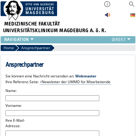
MEDIZINISCHE FAKULTÄT
UNIVERSITÄTSKLINIKUM MAGDEBURG A. ö. R.
INSTITUTE
Home
Ansprechpartner
KLINIKEN
ZENTRALE EINRICHTUNGEN
Ansprechpartner
FORSCHUNG
Sie können eine Nachricht versenden an:
Webmaster
PRESSE
Ihre Referenz-Seite:
Newsletter der UMMD für Mitarbeitende
ÜBER UNS
Name:
INTERNATIONAL
INTRANET
Vorname:
Ihre E-Mail-
Adresse: