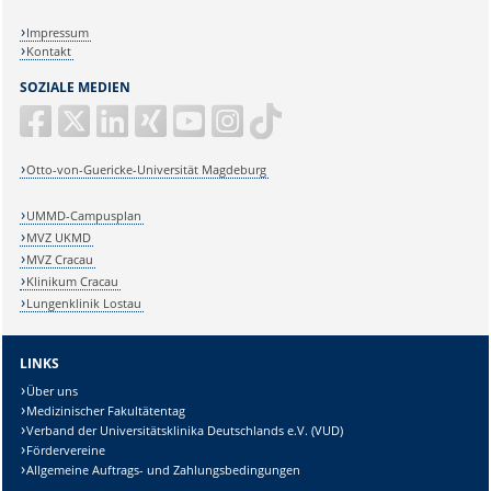
Impressum
Kontakt
SOZIALE MEDIEN
Otto-von-Guericke-Universität Magdeburg
UMMD-Campusplan
MVZ UKMD
MVZ Cracau
Klinikum Cracau
Lungenklinik Lostau
LINKS
Über uns
Medizinischer Fakultätentag
Verband der Universitätsklinika Deutschlands e.V. (VUD)
Fördervereine
Allgemeine Auftrags- und Zahlungsbedingungen