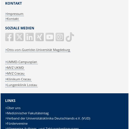
KONTAKT
Impressum
Kontakt
SOZIALE MEDIEN
Otto-von-Guericke-Universität Magdeburg
UMMD-Campusplan
MVZ UKMD
MVZ Cracau
Klinikum Cracau
Lungenklinik Lostau
LINKS
Über uns
Medizinischer Fakultätentag
Verband der Universitätsklinika Deutschlands e.V. (VUD)
Fördervereine
Allgemeine Auftrags- und Zahlungsbedingungen