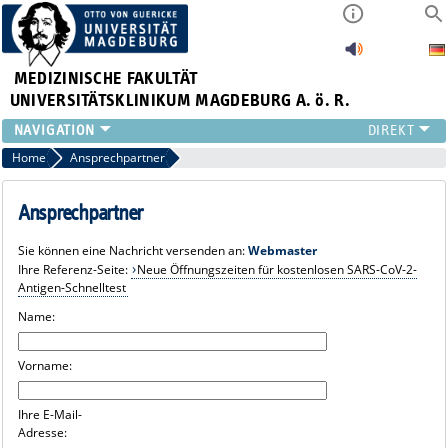
MEDIZINISCHE FAKULTÄT
UNIVERSITÄTSKLINIKUM MAGDEBURG A. ö. R.
INSTITUTE
Home
Ansprechpartner
KLINIKEN
ZENTRALE EINRICHTUNGEN
Ansprechpartner
FORSCHUNG
Sie können eine Nachricht versenden an:
Webmaster
PRESSE
Ihre Referenz-Seite:
Neue Öffnungszeiten für kostenlosen SARS-CoV-2-
ÜBER UNS
Antigen-Schnelltest
INTERNATIONAL
Name:
INTRANET
Vorname:
Ihre E-Mail-
Adresse: