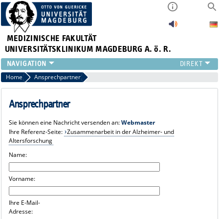
MEDIZINISCHE FAKULTÄT
UNIVERSITÄTSKLINIKUM MAGDEBURG A. ö. R.
INSTITUTE
Home
Ansprechpartner
KLINIKEN
ZENTRALE EINRICHTUNGEN
Ansprechpartner
FORSCHUNG
Sie können eine Nachricht versenden an:
Webmaster
PRESSE
Ihre Referenz-Seite:
Zusammenarbeit in der Alzheimer- und
ÜBER UNS
Altersforschung
INTERNATIONAL
Name:
INTRANET
Vorname:
Ihre E-Mail-
Adresse: