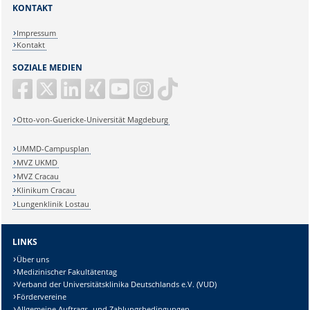
KONTAKT
Impressum
Kontakt
SOZIALE MEDIEN
Otto-von-Guericke-Universität Magdeburg
UMMD-Campusplan
MVZ UKMD
MVZ Cracau
Klinikum Cracau
Lungenklinik Lostau
LINKS
Über uns
Medizinischer Fakultätentag
Verband der Universitätsklinika Deutschlands e.V. (VUD)
Fördervereine
Allgemeine Auftrags- und Zahlungsbedingungen