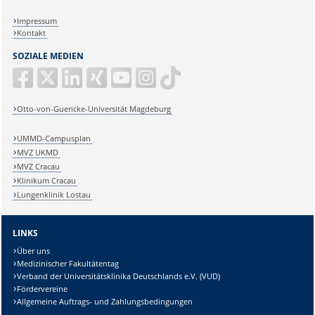
Impressum
Kontakt
SOZIALE MEDIEN
Otto-von-Guericke-Universität Magdeburg
UMMD-Campusplan
MVZ UKMD
MVZ Cracau
Klinikum Cracau
Lungenklinik Lostau
LINKS
Über uns
Medizinischer Fakultätentag
Verband der Universitätsklinika Deutschlands e.V. (VUD)
Fördervereine
Allgemeine Auftrags- und Zahlungsbedingungen