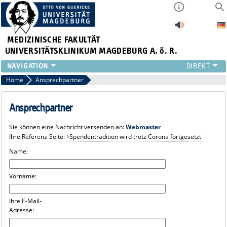
MEDIZINISCHE FAKULTÄT
UNIVERSITÄTSKLINIKUM MAGDEBURG A. ö. R.
INSTITUTE
Home
Ansprechpartner
KLINIKEN
ZENTRALE EINRICHTUNGEN
Ansprechpartner
FORSCHUNG
Sie können eine Nachricht versenden an:
Webmaster
PRESSE
Ihre Referenz-Seite:
Spendentradition wird trotz Corona fortgesetzt
ÜBER UNS
Name:
INTERNATIONAL
INTRANET
Vorname:
Ihre E-Mail-
Adresse: