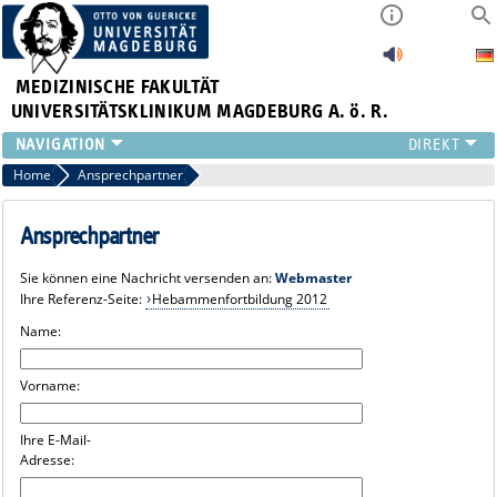
MEDIZINISCHE FAKULTÄT
UNIVERSITÄTSKLINIKUM MAGDEBURG A. ö. R.
INSTITUTE
Home
Ansprechpartner
KLINIKEN
ZENTRALE EINRICHTUNGEN
Ansprechpartner
FORSCHUNG
Sie können eine Nachricht versenden an:
Webmaster
PRESSE
Ihre Referenz-Seite:
Hebammenfortbildung 2012
ÜBER UNS
Name:
INTERNATIONAL
INTRANET
Vorname:
Ihre E-Mail-
Adresse: