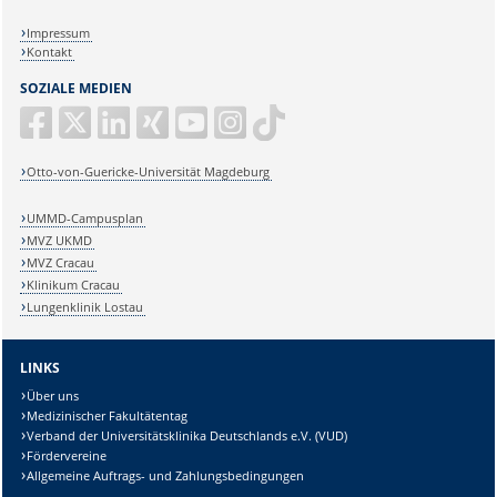
Impressum
Kontakt
SOZIALE MEDIEN
Otto-von-Guericke-Universität Magdeburg
UMMD-Campusplan
MVZ UKMD
MVZ Cracau
Klinikum Cracau
Lungenklinik Lostau
LINKS
Über uns
Medizinischer Fakultätentag
Verband der Universitätsklinika Deutschlands e.V. (VUD)
Fördervereine
Allgemeine Auftrags- und Zahlungsbedingungen