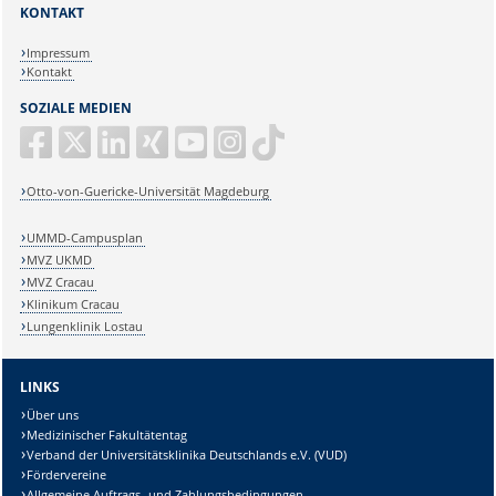
KONTAKT
Impressum
Kontakt
SOZIALE MEDIEN
Otto-von-Guericke-Universität Magdeburg
UMMD-Campusplan
MVZ UKMD
MVZ Cracau
Klinikum Cracau
Lungenklinik Lostau
LINKS
Über uns
Medizinischer Fakultätentag
Verband der Universitätsklinika Deutschlands e.V. (VUD)
Fördervereine
Allgemeine Auftrags- und Zahlungsbedingungen