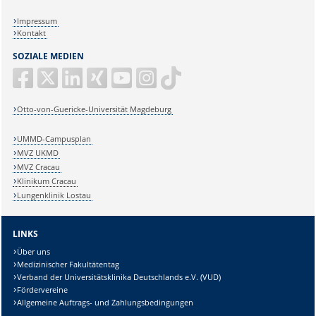
Impressum
Kontakt
SOZIALE MEDIEN
Otto-von-Guericke-Universität Magdeburg
UMMD-Campusplan
MVZ UKMD
MVZ Cracau
Klinikum Cracau
Lungenklinik Lostau
LINKS
Über uns
Medizinischer Fakultätentag
Verband der Universitätsklinika Deutschlands e.V. (VUD)
Fördervereine
Allgemeine Auftrags- und Zahlungsbedingungen