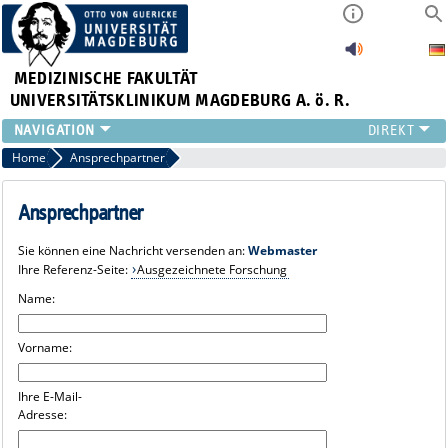
MEDIZINISCHE FAKULTÄT
UNIVERSITÄTSKLINIKUM MAGDEBURG A. ö. R.
INSTITUTE
Home
Ansprechpartner
KLINIKEN
ZENTRALE EINRICHTUNGEN
Ansprechpartner
FORSCHUNG
Sie können eine Nachricht versenden an:
Webmaster
PRESSE
Ihre Referenz-Seite:
Ausgezeichnete Forschung
ÜBER UNS
Name:
INTERNATIONAL
INTRANET
Vorname:
Ihre E-Mail-
Adresse: