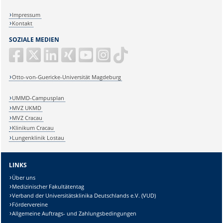
Impressum
Kontakt
SOZIALE MEDIEN
Otto-von-Guericke-Universität Magdeburg
UMMD-Campusplan
MVZ UKMD
MVZ Cracau
Klinikum Cracau
Lungenklinik Lostau
LINKS
Über uns
Medizinischer Fakultätentag
Verband der Universitätsklinika Deutschlands e.V. (VUD)
Fördervereine
Allgemeine Auftrags- und Zahlungsbedingungen