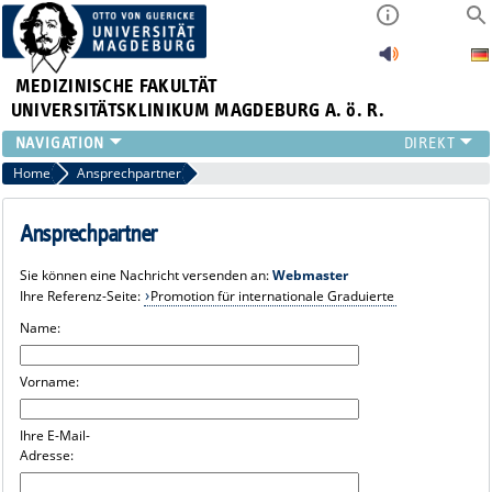
MEDIZINISCHE FAKULTÄT
UNIVERSITÄTSKLINIKUM MAGDEBURG A. ö. R.
INSTITUTE
Home
Ansprechpartner
KLINIKEN
ZENTRALE EINRICHTUNGEN
Ansprechpartner
FORSCHUNG
Sie können eine Nachricht versenden an:
Webmaster
PRESSE
Ihre Referenz-Seite:
Promotion für internationale Graduierte
ÜBER UNS
Name:
INTERNATIONAL
INTRANET
Vorname:
Ihre E-Mail-
Adresse: