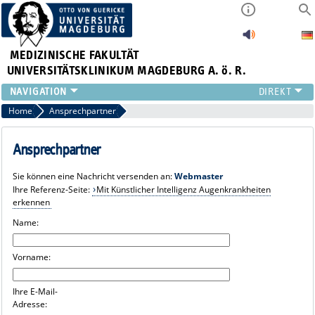
MEDIZINISCHE FAKULTÄT
UNIVERSITÄTSKLINIKUM MAGDEBURG A. ö. R.
INSTITUTE
Home
Ansprechpartner
KLINIKEN
ZENTRALE EINRICHTUNGEN
Ansprechpartner
FORSCHUNG
Sie können eine Nachricht versenden an:
Webmaster
PRESSE
Ihre Referenz-Seite:
Mit Künstlicher Intelligenz Augenkrankheiten
ÜBER UNS
erkennen
INTERNATIONAL
Name:
INTRANET
Vorname:
Ihre E-Mail-
Adresse: