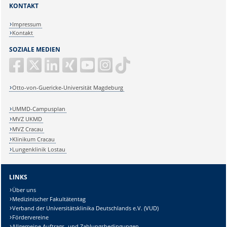
KONTAKT
Impressum
Kontakt
SOZIALE MEDIEN
Otto-von-Guericke-Universität Magdeburg
UMMD-Campusplan
MVZ UKMD
MVZ Cracau
Klinikum Cracau
Lungenklinik Lostau
LINKS
Über uns
Medizinischer Fakultätentag
Verband der Universitätsklinika Deutschlands e.V. (VUD)
Fördervereine
Allgemeine Auftrags- und Zahlungsbedingungen