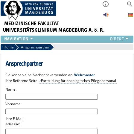
MEDIZINISCHE FAKULTÄT
UNIVERSITÄTSKLINIKUM MAGDEBURG A. ö. R.
INSTITUTE
Home
Ansprechpartner
KLINIKEN
ZENTRALE EINRICHTUNGEN
Ansprechpartner
FORSCHUNG
Sie können eine Nachricht versenden an:
Webmaster
PRESSE
Ihre Referenz-Seite:
Fortbildung für onkologisches Pflegepersonal
ÜBER UNS
Name:
INTERNATIONAL
INTRANET
Vorname:
Ihre E-Mail-
Adresse: