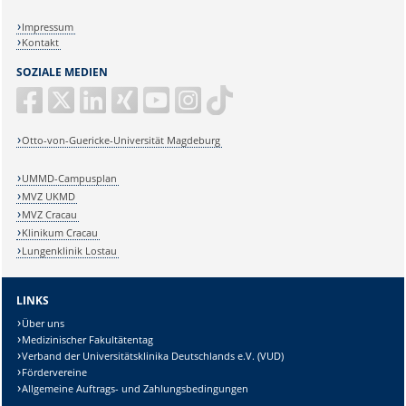
Impressum
Kontakt
SOZIALE MEDIEN
Otto-von-Guericke-Universität Magdeburg
UMMD-Campusplan
MVZ UKMD
MVZ Cracau
Klinikum Cracau
Lungenklinik Lostau
LINKS
Über uns
Medizinischer Fakultätentag
Verband der Universitätsklinika Deutschlands e.V. (VUD)
Fördervereine
Allgemeine Auftrags- und Zahlungsbedingungen