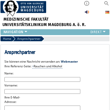
MEDIZINISCHE FAKULTÄT
UNIVERSITÄTSKLINIKUM MAGDEBURG A. ö. R.
INSTITUTE
Home
Ansprechpartner
KLINIKEN
ZENTRALE EINRICHTUNGEN
Ansprechpartner
FORSCHUNG
Sie können eine Nachricht versenden an:
Webmaster
PRESSE
Ihre Referenz-Seite:
Rauchen und Alkohol
ÜBER UNS
Name:
INTERNATIONAL
INTRANET
Vorname:
Ihre E-Mail-
Adresse: