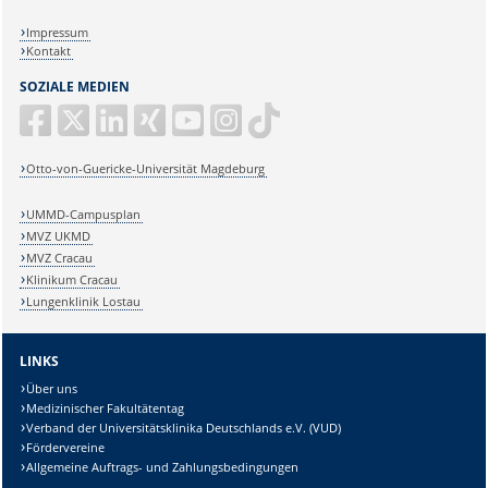
Impressum
Kontakt
SOZIALE MEDIEN
Otto-von-Guericke-Universität Magdeburg
UMMD-Campusplan
MVZ UKMD
MVZ Cracau
Klinikum Cracau
Lungenklinik Lostau
LINKS
Über uns
Medizinischer Fakultätentag
Verband der Universitätsklinika Deutschlands e.V. (VUD)
Fördervereine
Allgemeine Auftrags- und Zahlungsbedingungen