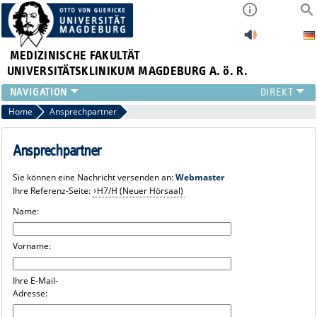
MEDIZINISCHE FAKULTÄT
UNIVERSITÄTSKLINIKUM MAGDEBURG A. ö. R.
INSTITUTE
Home
Ansprechpartner
KLINIKEN
ZENTRALE EINRICHTUNGEN
Ansprechpartner
FORSCHUNG
Sie können eine Nachricht versenden an:
Webmaster
PRESSE
Ihre Referenz-Seite:
H7/H (Neuer Hörsaal)
ÜBER UNS
Name:
INTERNATIONAL
INTRANET
Vorname:
Ihre E-Mail-
Adresse: