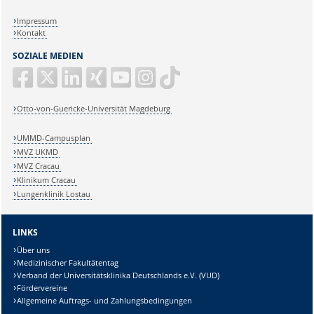
Impressum
Kontakt
SOZIALE MEDIEN
Otto-von-Guericke-Universität Magdeburg
UMMD-Campusplan
MVZ UKMD
MVZ Cracau
Klinikum Cracau
Lungenklinik Lostau
LINKS
Über uns
Medizinischer Fakultätentag
Verband der Universitätsklinika Deutschlands e.V. (VUD)
Fördervereine
Allgemeine Auftrags- und Zahlungsbedingungen