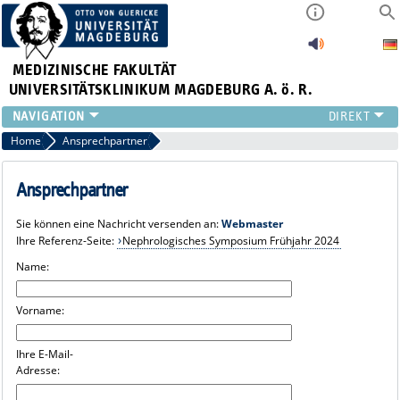
MEDIZINISCHE FAKULTÄT
UNIVERSITÄTSKLINIKUM MAGDEBURG A. ö. R.
INSTITUTE
Home
Ansprechpartner
KLINIKEN
ZENTRALE EINRICHTUNGEN
Ansprechpartner
FORSCHUNG
Sie können eine Nachricht versenden an:
Webmaster
PRESSE
Ihre Referenz-Seite:
Nephrologisches Symposium Frühjahr 2024
ÜBER UNS
Name:
INTERNATIONAL
INTRANET
Vorname:
Ihre E-Mail-
Adresse: