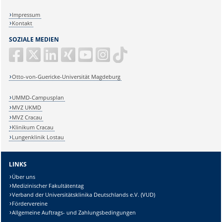
Impressum
Kontakt
SOZIALE MEDIEN
Otto-von-Guericke-Universität Magdeburg
UMMD-Campusplan
MVZ UKMD
MVZ Cracau
Klinikum Cracau
Lungenklinik Lostau
LINKS
Über uns
Medizinischer Fakultätentag
Verband der Universitätsklinika Deutschlands e.V. (VUD)
Fördervereine
Allgemeine Auftrags- und Zahlungsbedingungen