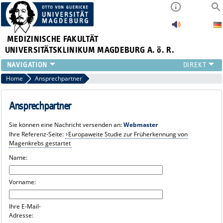
MEDIZINISCHE FAKULTÄT
UNIVERSITÄTSKLINIKUM MAGDEBURG A. ö. R.
INSTITUTE
Home
Ansprechpartner
KLINIKEN
ZENTRALE EINRICHTUNGEN
Ansprechpartner
FORSCHUNG
Sie können eine Nachricht versenden an:
Webmaster
PRESSE
Ihre Referenz-Seite:
Europaweite Studie zur Früherkennung von
ÜBER UNS
Magenkrebs gestartet
INTERNATIONAL
Name:
INTRANET
Vorname:
Ihre E-Mail-
Adresse: