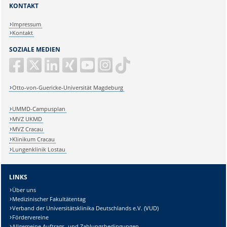
KONTAKT
Impressum
Kontakt
SOZIALE MEDIEN
Otto-von-Guericke-Universität Magdeburg
UMMD-Campusplan
MVZ UKMD
MVZ Cracau
Klinikum Cracau
Lungenklinik Lostau
LINKS
Über uns
Medizinischer Fakultätentag
Verband der Universitätsklinika Deutschlands e.V. (VUD)
Fördervereine
Allgemeine Auftrags- und Zahlungsbedingungen