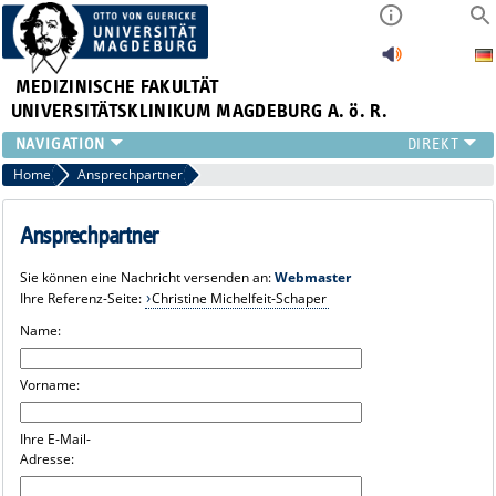
MEDIZINISCHE FAKULTÄT
UNIVERSITÄTSKLINIKUM MAGDEBURG A. ö. R.
INSTITUTE
Home
Ansprechpartner
KLINIKEN
ZENTRALE EINRICHTUNGEN
Ansprechpartner
FORSCHUNG
Sie können eine Nachricht versenden an:
Webmaster
PRESSE
Ihre Referenz-Seite:
Christine Michelfeit-Schaper
ÜBER UNS
Name:
INTERNATIONAL
INTRANET
Vorname:
Ihre E-Mail-
Adresse: