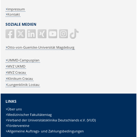
Impressum
Kontakt
SOZIALE MEDIEN
Otto-von-Guericke-Universität Magdeburg
UMMD-Campusplan
MVZ UKMD
MVZ Cracau
Klinikum Cracau
Lungenklinik Lostau
LINKS
Über uns
Medizinischer Fakultätentag
Verband der Universitätsklinika Deutschlands e.V. (VUD)
Fördervereine
Allgemeine Auftrags- und Zahlungsbedingungen