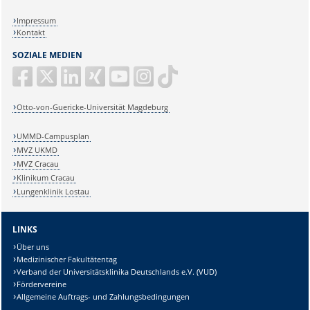
Impressum
Kontakt
SOZIALE MEDIEN
Otto-von-Guericke-Universität Magdeburg
UMMD-Campusplan
MVZ UKMD
MVZ Cracau
Klinikum Cracau
Lungenklinik Lostau
LINKS
Über uns
Medizinischer Fakultätentag
Verband der Universitätsklinika Deutschlands e.V. (VUD)
Fördervereine
Allgemeine Auftrags- und Zahlungsbedingungen