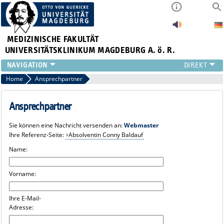
MEDIZINISCHE FAKULTÄT
UNIVERSITÄTSKLINIKUM MAGDEBURG A. ö. R.
INSTITUTE
Home
Ansprechpartner
KLINIKEN
ZENTRALE EINRICHTUNGEN
Ansprechpartner
FORSCHUNG
Sie können eine Nachricht versenden an:
Webmaster
PRESSE
Ihre Referenz-Seite:
Absolventin Conny Baldauf
ÜBER UNS
Name:
INTERNATIONAL
INTRANET
Vorname:
Ihre E-Mail-
Adresse: