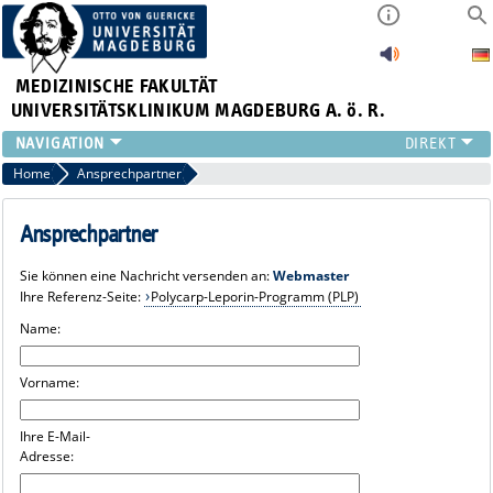
MEDIZINISCHE FAKULTÄT
UNIVERSITÄTSKLINIKUM MAGDEBURG A. ö. R.
INSTITUTE
Home
Ansprechpartner
KLINIKEN
ZENTRALE EINRICHTUNGEN
Ansprechpartner
FORSCHUNG
Sie können eine Nachricht versenden an:
Webmaster
PRESSE
Ihre Referenz-Seite:
Polycarp-Leporin-Programm (PLP)
ÜBER UNS
Name:
INTERNATIONAL
INTRANET
Vorname:
Ihre E-Mail-
Adresse: