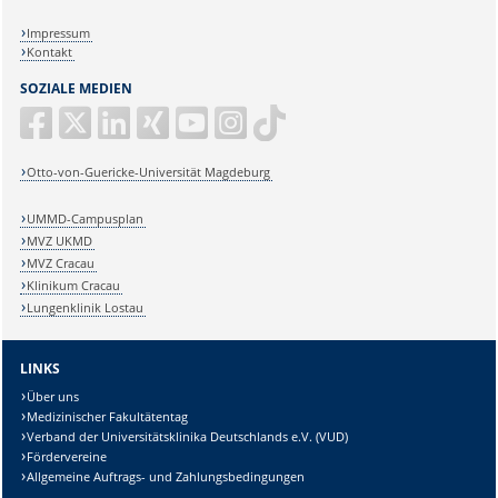
Impressum
Kontakt
SOZIALE MEDIEN
Otto-von-Guericke-Universität Magdeburg
UMMD-Campusplan
MVZ UKMD
MVZ Cracau
Klinikum Cracau
Lungenklinik Lostau
LINKS
Über uns
Medizinischer Fakultätentag
Verband der Universitätsklinika Deutschlands e.V. (VUD)
Fördervereine
Allgemeine Auftrags- und Zahlungsbedingungen