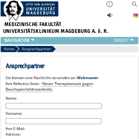
MEDIZINISCHE FAKULTÄT
UNIVERSITÄTSKLINIKUM MAGDEBURG A. ö. R.
INSTITUTE
Home
Ansprechpartner
KLINIKEN
ZENTRALE EINRICHTUNGEN
Ansprechpartner
FORSCHUNG
Sie können eine Nachricht versenden an:
Webmaster
PRESSE
Ihre Referenz-Seite:
Neuer Therapieansatz gegen
ÜBER UNS
Bauchspeicheldrüsenkrebs
INTERNATIONAL
Name:
INTRANET
Vorname:
Ihre E-Mail-
Adresse: