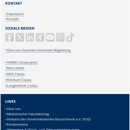
KONTAKT
Impressum
Kontakt
SOZIALE MEDIEN
Otto-von-Guericke-Universität Magdeburg
UMMD-Campusplan
MVZ UKMD
MVZ Cracau
Klinikum Cracau
Lungenklinik Lostau
LINKS
Über uns
Medizinischer Fakultätentag
Verband der Universitätsklinika Deutschlands e.V. (VUD)
Fördervereine
Allgemeine Auftrags- und Zahlungsbedingungen