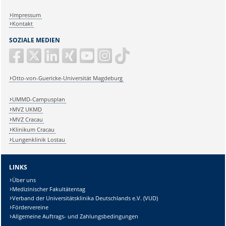
Impressum
Kontakt
SOZIALE MEDIEN
Otto-von-Guericke-Universität Magdeburg
UMMD-Campusplan
MVZ UKMD
MVZ Cracau
Klinikum Cracau
Lungenklinik Lostau
LINKS
Über uns
Medizinischer Fakultätentag
Verband der Universitätsklinika Deutschlands e.V. (VUD)
Fördervereine
Allgemeine Auftrags- und Zahlungsbedingungen