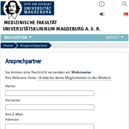
MEDIZINISCHE FAKULTÄT
UNIVERSITÄTSKLINIKUM MAGDEBURG A. ö. R.
INSTITUTE
Home
Ansprechpartner
KLINIKEN
ZENTRALE EINRICHTUNGEN
Ansprechpartner
FORSCHUNG
Sie können eine Nachricht versenden an:
Webmaster
PRESSE
Ihre Referenz-Seite:
Entdecke deine Möglichkeiten in der Medizin
ÜBER UNS
Name:
INTERNATIONAL
INTRANET
Vorname:
Ihre E-Mail-
Adresse: