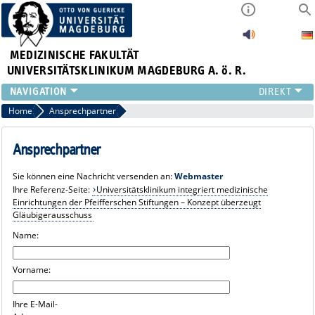
MEDIZINISCHE FAKULTÄT
UNIVERSITÄTSKLINIKUM MAGDEBURG A. ö. R.
INSTITUTE
Home
Ansprechpartner
KLINIKEN
ZENTRALE EINRICHTUNGEN
Ansprechpartner
FORSCHUNG
Sie können eine Nachricht versenden an:
Webmaster
PRESSE
Ihre Referenz-Seite:
Universitätsklinikum integriert medizinische
ÜBER UNS
Einrichtungen der Pfeifferschen Stiftungen – Konzept überzeugt
Gläubigerausschuss
INTERNATIONAL
INTRANET
Name:
Vorname:
Ihre E-Mail-