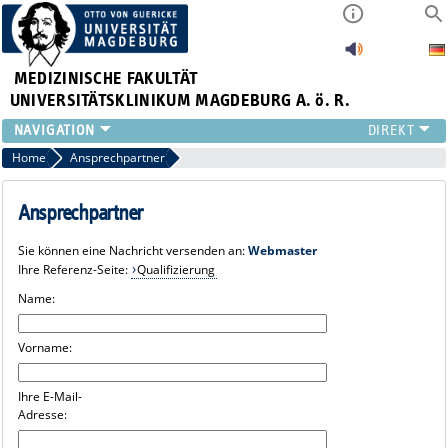
MEDIZINISCHE FAKULTÄT
UNIVERSITÄTSKLINIKUM MAGDEBURG A. ö. R.
INSTITUTE
Home
Ansprechpartner
KLINIKEN
ZENTRALE EINRICHTUNGEN
Ansprechpartner
FORSCHUNG
Sie können eine Nachricht versenden an:
Webmaster
PRESSE
Ihre Referenz-Seite:
Qualifizierung
ÜBER UNS
Name:
INTERNATIONAL
INTRANET
Vorname:
Ihre E-Mail-
Adresse: