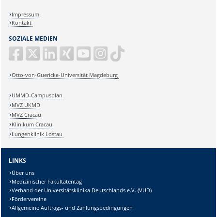
Impressum
Kontakt
SOZIALE MEDIEN
Otto-von-Guericke-Universität Magdeburg
UMMD-Campusplan
MVZ UKMD
MVZ Cracau
Klinikum Cracau
Lungenklinik Lostau
LINKS
Über uns
Medizinischer Fakultätentag
Verband der Universitätsklinika Deutschlands e.V. (VUD)
Fördervereine
Allgemeine Auftrags- und Zahlungsbedingungen