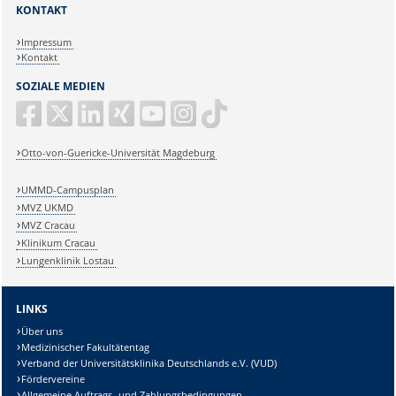
KONTAKT
Impressum
Kontakt
SOZIALE MEDIEN
Otto-von-Guericke-Universität Magdeburg
UMMD-Campusplan
MVZ UKMD
MVZ Cracau
Klinikum Cracau
Lungenklinik Lostau
LINKS
Über uns
Medizinischer Fakultätentag
Verband der Universitätsklinika Deutschlands e.V. (VUD)
Fördervereine
Allgemeine Auftrags- und Zahlungsbedingungen