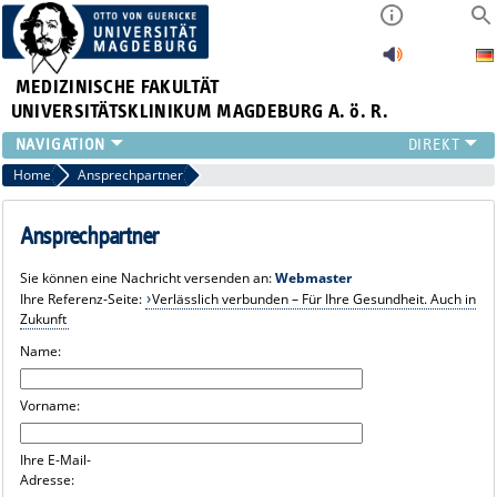
MEDIZINISCHE FAKULTÄT
UNIVERSITÄTSKLINIKUM MAGDEBURG A. ö. R.
INSTITUTE
Home
Ansprechpartner
KLINIKEN
ZENTRALE EINRICHTUNGEN
Ansprechpartner
FORSCHUNG
Sie können eine Nachricht versenden an:
Webmaster
PRESSE
Ihre Referenz-Seite:
Verlässlich verbunden – Für Ihre Gesundheit. Auch in
ÜBER UNS
Zukunft
INTERNATIONAL
Name:
INTRANET
Vorname:
Ihre E-Mail-
Adresse: