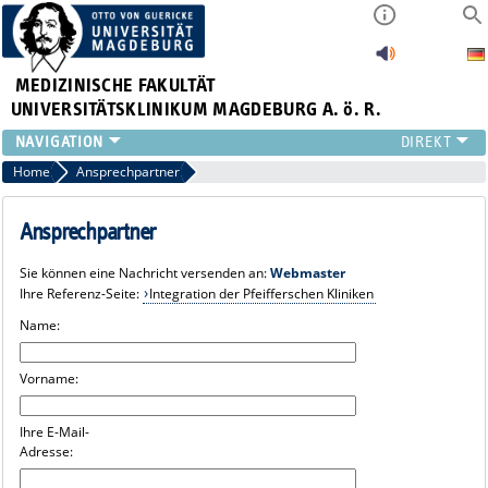
MEDIZINISCHE FAKULTÄT
UNIVERSITÄTSKLINIKUM MAGDEBURG A. ö. R.
INSTITUTE
Home
Ansprechpartner
KLINIKEN
ZENTRALE EINRICHTUNGEN
Ansprechpartner
FORSCHUNG
Sie können eine Nachricht versenden an:
Webmaster
PRESSE
Ihre Referenz-Seite:
Integration der Pfeifferschen Kliniken
ÜBER UNS
Name:
INTERNATIONAL
INTRANET
Vorname:
Ihre E-Mail-
Adresse: