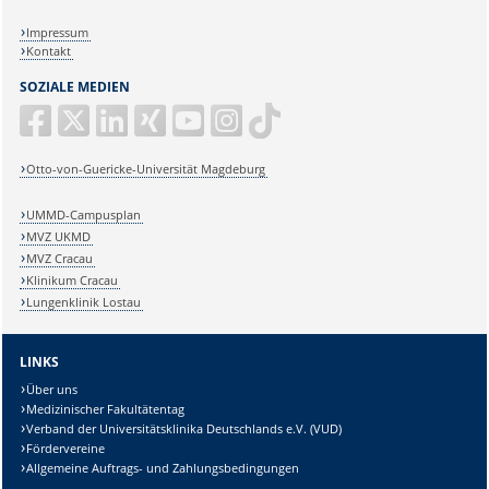
Impressum
Kontakt
SOZIALE MEDIEN
Otto-von-Guericke-Universität Magdeburg
UMMD-Campusplan
MVZ UKMD
MVZ Cracau
Klinikum Cracau
Lungenklinik Lostau
LINKS
Über uns
Medizinischer Fakultätentag
Verband der Universitätsklinika Deutschlands e.V. (VUD)
Fördervereine
Allgemeine Auftrags- und Zahlungsbedingungen