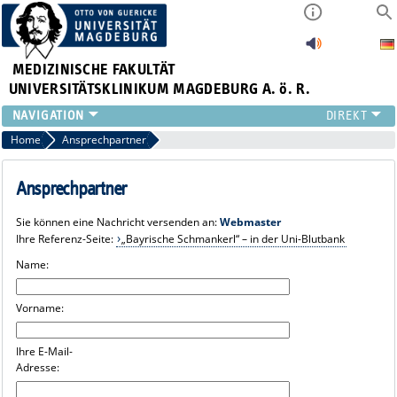
MEDIZINISCHE FAKULTÄT
UNIVERSITÄTSKLINIKUM MAGDEBURG A. ö. R.
INSTITUTE
Home
Ansprechpartner
KLINIKEN
ZENTRALE EINRICHTUNGEN
Ansprechpartner
FORSCHUNG
Sie können eine Nachricht versenden an:
Webmaster
PRESSE
Ihre Referenz-Seite:
„Bayrische Schmankerl“ – in der Uni-Blutbank
ÜBER UNS
Name:
INTERNATIONAL
INTRANET
Vorname:
Ihre E-Mail-
Adresse: