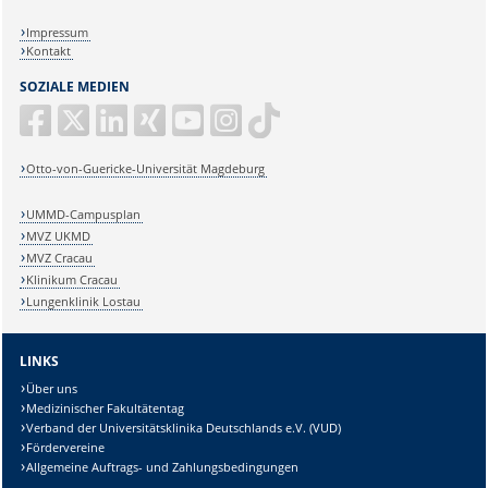
Impressum
Kontakt
SOZIALE MEDIEN
Otto-von-Guericke-Universität Magdeburg
UMMD-Campusplan
MVZ UKMD
MVZ Cracau
Klinikum Cracau
Lungenklinik Lostau
LINKS
Über uns
Medizinischer Fakultätentag
Verband der Universitätsklinika Deutschlands e.V. (VUD)
Fördervereine
Allgemeine Auftrags- und Zahlungsbedingungen