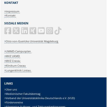
KONTAKT
Impressum
Kontakt
SOZIALE MEDIEN
Otto-von-Guericke-Universität Magdeburg
UMMD-Campusplan
MVZ UKMD
MVZ Cracau
Klinikum Cracau
Lungenklinik Lostau
LINKS
Über uns
Medizinischer Fakultätentag
Verband der Universitätsklinika Deutschlands e.V. (VUD)
Fördervereine
Allgemeine Auftrags- und Zahlungsbedingungen