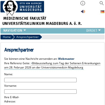
MEDIZINISCHE FAKULTÄT
UNIVERSITÄTSKLINIKUM MAGDEBURG A. ö. R.
INSTITUTE
Home
Ansprechpartner
KLINIKEN
ZENTRALE EINRICHTUNGEN
Ansprechpartner
FORSCHUNG
Sie können eine Nachricht versenden an:
Webmaster
PRESSE
Ihre Referenz-Seite:
Bildausstellung zum Tag der Seltenen Erkrankungen
ÜBER UNS
am 28. Februar 2026 an der Universitätsmedizin Magdeburg
INTERNATIONAL
Name:
INTRANET
Vorname:
Ihre E-Mail-
Adresse: