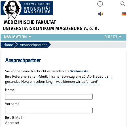
MEDIZINISCHE FAKULTÄT
UNIVERSITÄTSKLINIKUM MAGDEBURG A. ö. R.
INSTITUTE
Home
Ansprechpartner
KLINIKEN
ZENTRALE EINRICHTUNGEN
Ansprechpartner
FORSCHUNG
Sie können eine Nachricht versenden an:
Webmaster
PRESSE
Ihre Referenz-Seite:
Medizinischer Sonntag am 26. April 2026: „Ein
ÜBER UNS
gesundes Herz ein Leben lang – was können wir dafür tun?“
INTERNATIONAL
Name:
INTRANET
Vorname:
Ihre E-Mail-
Adresse: