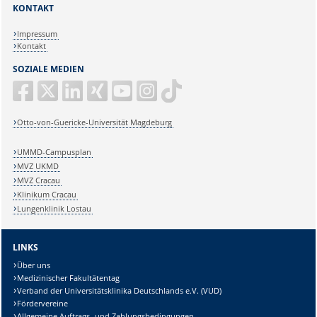
KONTAKT
Impressum
Kontakt
SOZIALE MEDIEN
Otto-von-Guericke-Universität Magdeburg
UMMD-Campusplan
MVZ UKMD
MVZ Cracau
Klinikum Cracau
Lungenklinik Lostau
LINKS
Über uns
Medizinischer Fakultätentag
Verband der Universitätsklinika Deutschlands e.V. (VUD)
Fördervereine
Allgemeine Auftrags- und Zahlungsbedingungen