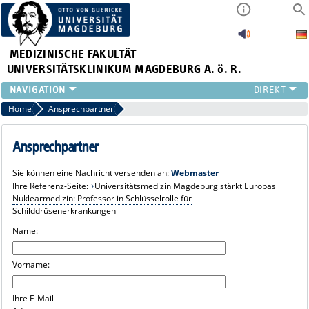
MEDIZINISCHE FAKULTÄT
UNIVERSITÄTSKLINIKUM MAGDEBURG A. ö. R.
INSTITUTE
Home
Ansprechpartner
KLINIKEN
ZENTRALE EINRICHTUNGEN
Ansprechpartner
FORSCHUNG
Sie können eine Nachricht versenden an:
Webmaster
PRESSE
Ihre Referenz-Seite:
Universitätsmedizin Magdeburg stärkt Europas
ÜBER UNS
Nuklearmedizin: Professor in Schlüsselrolle für
Schilddrüsenerkrankungen
INTERNATIONAL
INTRANET
Name:
Vorname:
Ihre E-Mail-