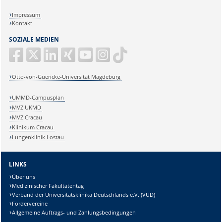
Impressum
Kontakt
SOZIALE MEDIEN
Otto-von-Guericke-Universität Magdeburg
UMMD-Campusplan
MVZ UKMD
MVZ Cracau
Klinikum Cracau
Lungenklinik Lostau
LINKS
Über uns
Medizinischer Fakultätentag
Verband der Universitätsklinika Deutschlands e.V. (VUD)
Fördervereine
Allgemeine Auftrags- und Zahlungsbedingungen