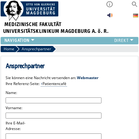
MEDIZINISCHE FAKULTÄT
UNIVERSITÄTSKLINIKUM MAGDEBURG A. ö. R.
INSTITUTE
Home
Ansprechpartner
KLINIKEN
ZENTRALE EINRICHTUNGEN
Ansprechpartner
FORSCHUNG
Sie können eine Nachricht versenden an:
Webmaster
PRESSE
Ihre Referenz-Seite:
Patientencafé
ÜBER UNS
Name:
INTERNATIONAL
INTRANET
Vorname:
Ihre E-Mail-
Adresse: