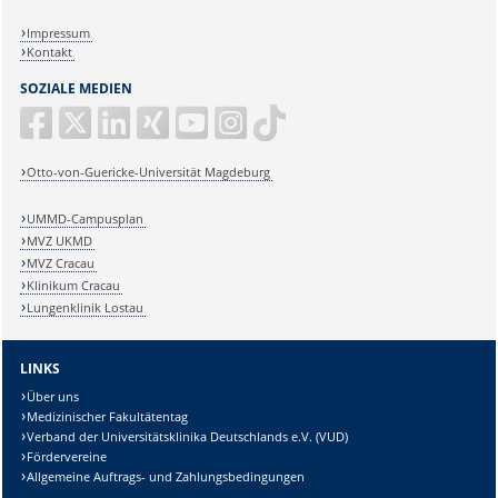
Impressum
Kontakt
SOZIALE MEDIEN
Otto-von-Guericke-Universität Magdeburg
UMMD-Campusplan
MVZ UKMD
MVZ Cracau
Klinikum Cracau
Lungenklinik Lostau
LINKS
Über uns
Medizinischer Fakultätentag
Verband der Universitätsklinika Deutschlands e.V. (VUD)
Fördervereine
Allgemeine Auftrags- und Zahlungsbedingungen