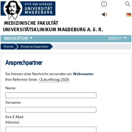
MEDIZINISCHE FAKULTÄT
UNIVERSITÄTSKLINIKUM MAGDEBURG A. ö. R.
INSTITUTE
Home
Ansprechpartner
KLINIKEN
ZENTRALE EINRICHTUNGEN
Ansprechpartner
FORSCHUNG
Sie können eine Nachricht versenden an:
Webmaster
PRESSE
Ihre Referenz-Seite:
Zukunftstag 2026
ÜBER UNS
Name:
INTERNATIONAL
INTRANET
Vorname:
Ihre E-Mail-
Adresse: