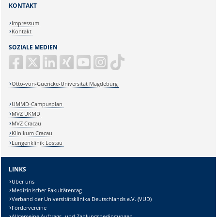
KONTAKT
Impressum
Kontakt
SOZIALE MEDIEN
Otto-von-Guericke-Universität Magdeburg
UMMD-Campusplan
MVZ UKMD
MVZ Cracau
Klinikum Cracau
Lungenklinik Lostau
LINKS
Über uns
Medizinischer Fakultätentag
Verband der Universitätsklinika Deutschlands e.V. (VUD)
Fördervereine
Allgemeine Auftrags- und Zahlungsbedingungen