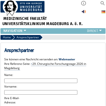
MEDIZINISCHE FAKULTÄT
UNIVERSITÄTSKLINIKUM MAGDEBURG A. ö. R.
INSTITUTE
Home
Ansprechpartner
KLINIKEN
ZENTRALE EINRICHTUNGEN
Ansprechpartner
FORSCHUNG
Sie können eine Nachricht versenden an:
Webmaster
PRESSE
Ihre Referenz-Seite:
29. Chirurgische Forschungstage 2026 in
ÜBER UNS
Magdeburg
INTERNATIONAL
Name:
INTRANET
Vorname:
Ihre E-Mail-
Adresse: