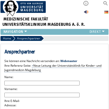
MEDIZINISCHE FAKULTÄT
UNIVERSITÄTSKLINIKUM MAGDEBURG A. ö. R.
INSTITUTE
Home
Ansprechpartner
KLINIKEN
ZENTRALE EINRICHTUNGEN
Ansprechpartner
FORSCHUNG
Sie können eine Nachricht versenden an:
Webmaster
PRESSE
Ihre Referenz-Seite:
Neue Leitung der Universitätsklinik für Kinder- und
ÜBER UNS
Jugendmedizin Magdeburg
INTERNATIONAL
Name:
INTRANET
Vorname:
Ihre E-Mail-
Adresse: