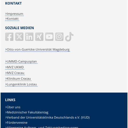
KONTAKT
Impressum
Kontakt
SOZIALE MEDIEN
Otto-von-Guericke-Universität Magdeburg
UMMD-Campusplan
MVZ UKMD
MVZ Cracau
Klinikum Cracau
Lungenklinik Lostau
LINKS
Über uns
Medizinischer Fakultätentag
Verband der Universitätsklinika Deutschlands e.V. (VUD)
Fördervereine
Allgemeine Auftrags- und Zahlungsbedingungen