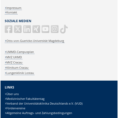
Impressum
Kontakt
SOZIALE MEDIEN
Otto-von-Guericke-Universität Magdeburg
UMMD-Campusplan
MVZ UKMD
MVZ Cracau
Klinikum Cracau
Lungenklinik Lostau
LINKS
Über uns
Medizinischer Fakultätentag
Verband der Universitätsklinika Deutschlands e.V. (VUD)
Fördervereine
Allgemeine Auftrags- und Zahlungsbedingungen