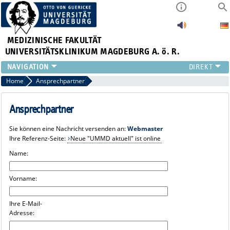
MEDIZINISCHE FAKULTÄT
UNIVERSITÄTSKLINIKUM MAGDEBURG A. ö. R.
INSTITUTE
Home
Ansprechpartner
KLINIKEN
ZENTRALE EINRICHTUNGEN
Ansprechpartner
FORSCHUNG
Sie können eine Nachricht versenden an:
Webmaster
PRESSE
Ihre Referenz-Seite:
Neue "UMMD aktuell" ist online
ÜBER UNS
Name:
INTERNATIONAL
INTRANET
Vorname:
Ihre E-Mail-
Adresse: