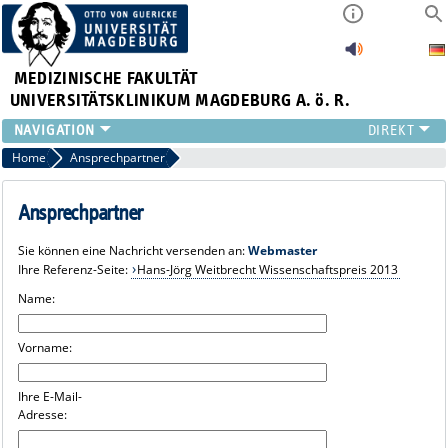
MEDIZINISCHE FAKULTÄT
UNIVERSITÄTSKLINIKUM MAGDEBURG A. ö. R.
INSTITUTE
Home
Ansprechpartner
KLINIKEN
ZENTRALE EINRICHTUNGEN
Ansprechpartner
FORSCHUNG
Sie können eine Nachricht versenden an:
Webmaster
PRESSE
Ihre Referenz-Seite:
Hans-Jörg Weitbrecht Wissenschaftspreis 2013
ÜBER UNS
Name:
INTERNATIONAL
INTRANET
Vorname:
Ihre E-Mail-
Adresse: