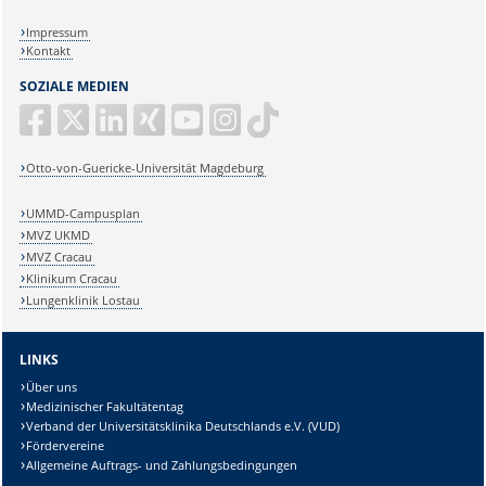
Impressum
Kontakt
SOZIALE MEDIEN
Otto-von-Guericke-Universität Magdeburg
UMMD-Campusplan
MVZ UKMD
MVZ Cracau
Klinikum Cracau
Lungenklinik Lostau
LINKS
Über uns
Medizinischer Fakultätentag
Verband der Universitätsklinika Deutschlands e.V. (VUD)
Fördervereine
Allgemeine Auftrags- und Zahlungsbedingungen