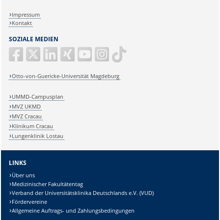
Impressum
Kontakt
SOZIALE MEDIEN
Otto-von-Guericke-Universität Magdeburg
UMMD-Campusplan
MVZ UKMD
MVZ Cracau
Klinikum Cracau
Lungenklinik Lostau
LINKS
Über uns
Medizinischer Fakultätentag
Verband der Universitätsklinika Deutschlands e.V. (VUD)
Fördervereine
Allgemeine Auftrags- und Zahlungsbedingungen