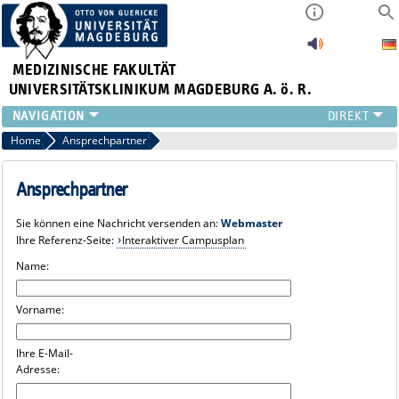
MEDIZINISCHE FAKULTÄT
UNIVERSITÄTSKLINIKUM MAGDEBURG A. ö. R.
INSTITUTE
Home
Ansprechpartner
KLINIKEN
ZENTRALE EINRICHTUNGEN
Ansprechpartner
FORSCHUNG
Sie können eine Nachricht versenden an:
Webmaster
PRESSE
Ihre Referenz-Seite:
Interaktiver Campusplan
ÜBER UNS
Name:
INTERNATIONAL
INTRANET
Vorname:
Ihre E-Mail-
Adresse: