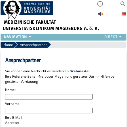
MEDIZINISCHE FAKULTÄT
UNIVERSITÄTSKLINIKUM MAGDEBURG A. ö. R.
INSTITUTE
Home
Ansprechpartner
KLINIKEN
ZENTRALE EINRICHTUNGEN
Ansprechpartner
FORSCHUNG
Sie können eine Nachricht versenden an:
Webmaster
PRESSE
Ihre Referenz-Seite:
Nervöser Magen und gereizter Darm - Hilfen bei
ÜBER UNS
gestörter Verdauung
INTERNATIONAL
Name:
INTRANET
Vorname:
Ihre E-Mail-
Adresse: