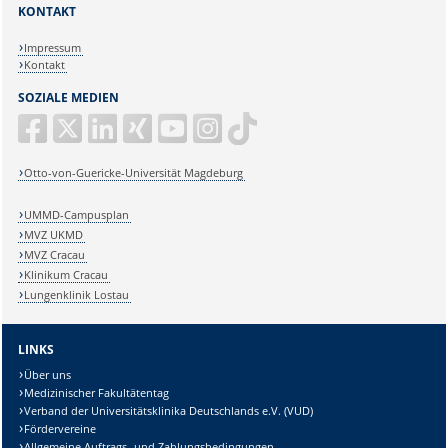
KONTAKT
Impressum
Kontakt
SOZIALE MEDIEN
Otto-von-Guericke-Universität Magdeburg
UMMD-Campusplan
MVZ UKMD
MVZ Cracau
Klinikum Cracau
Lungenklinik Lostau
LINKS
Über uns
Medizinischer Fakultätentag
Verband der Universitätsklinika Deutschlands e.V. (VUD)
Fördervereine
Allgemeine Auftrags- und Zahlungsbedingungen