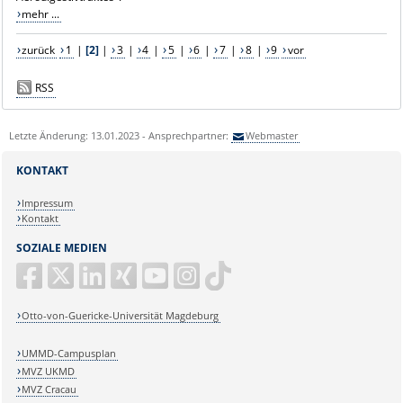
mehr ...
zurück
1
|
[2]
|
3
|
4
|
5
|
6
|
7
|
8
|
9
vor
RSS
Letzte Änderung: 13.01.2023 - Ansprechpartner:
Webmaster
KONTAKT
Impressum
Kontakt
SOZIALE MEDIEN
Otto-von-Guericke-Universität Magdeburg
UMMD-Campusplan
MVZ UKMD
MVZ Cracau