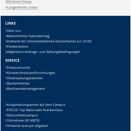
Klinikum Cracau
Lungenklinik Lostau
LINKS
Über uns
Medizinischer Fakultätentag
Verband der Universitätsklinika Deutschlands e.V. (VUD)
Fördervereine
Allgemeine Auftrags- und Zahlungsbedingungen
SERVICE
Personensuche
Kliniken/Institute/Einrichtungen
Veranstaltungskalender
Barrierefreiheit
Beschwerdemanagement
Kooperationspartner auf dem Campus
FOCUS: Top Nationales Krankenhaus
Gesundheitscampus
Teilnehmer UP KRITIS
Hinweise anonym abgeben