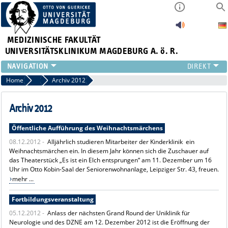
MEDIZINISCHE FAKULTÄT
UNIVERSITÄTSKLINIKUM MAGDEBURG A. ö. R.
INSTITUTE
Home
Archiv News
Archiv 2012
KLINIKEN
ZENTRALE EINRICHTUNGEN
Archiv 2012
FORSCHUNG
Öffentliche Aufführung des Weihnachtsmärchens
PRESSE
08.12.2012 -
Alljährlich studieren Mitarbeiter der Kinderklinik ein
ÜBER UNS
Weihnachtsmärchen ein. In diesem Jahr können sich die Zuschauer auf
INTERNATIONAL
das Theaterstück „Es ist ein Elch entsprungen“ am 11. Dezember um 16
INTRANET
Uhr im Otto Kobin-Saal der Seniorenwohnanlage, Leipziger Str. 43, freuen.
mehr ...
Fortbildungsveranstaltung
05.12.2012 -
Anlass der nächsten Grand Round der Uniklinik für
Neurologie und des DZNE am 12. Dezember 2012 ist die Eröffnung der