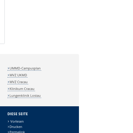
UMMD-Campusplan
MVZ UKMD
MVZ Cracau
Klinikum Cracau
Lungenklinik Lostau
DIESE SEITE
Vorlesen
Drucken
Permalink