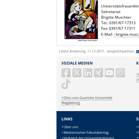
Universitätsfrauenklin
Sekretariat
Brigitte Muschter
Tel.: 0391/67-17313
Fax: 0391/67-17311
E-Mail:
brigitte.mus
Letzte Änderung: 11.12.2017 - Ansprechpartner:
SOZIALE MEDIEN
K
Otto-von-Guericke-Universität
Magdeburg
LINKS
S
Über uns
Medizinischer Fakultätentag
Verband der Universitätsklinika