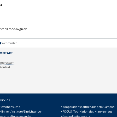
ik
chter@med.ovgu.de
Webmaster
ONTAKT
Impressum
Kontakt
ERVICE
Personensuche
Kooperationspartner auf dem Campus
Kliniken/Institute/Einrichtungen
FOCUS: Top Nationales Krankenhaus
Veranstaltungskalender
Gesundheitscampus