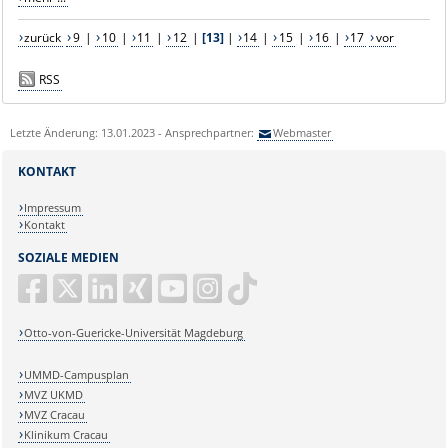
zurück
9
|
10
|
11
|
12
|
[13]
|
14
|
15
|
16
|
17
vor
RSS
Letzte Änderung: 13.01.2023 - Ansprechpartner:
Webmaster
KONTAKT
Impressum
Kontakt
SOZIALE MEDIEN
Otto-von-Guericke-Universität Magdeburg
UMMD-Campusplan
MVZ UKMD
MVZ Cracau
Klinikum Cracau