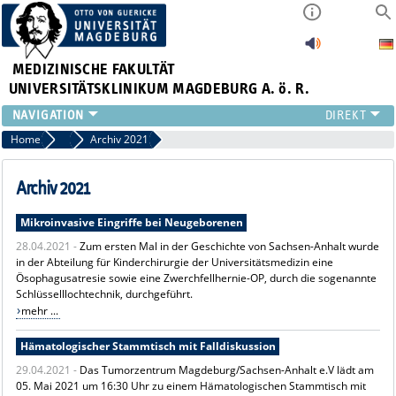
MEDIZINISCHE FAKULTÄT
UNIVERSITÄTSKLINIKUM MAGDEBURG A. ö. R.
INSTITUTE
Home
Archiv News
Archiv 2021
KLINIKEN
ZENTRALE EINRICHTUNGEN
Archiv 2021
FORSCHUNG
Mikroinvasive Eingriffe bei Neugeborenen
PRESSE
28.04.2021 -
Zum ersten Mal in der Geschichte von Sachsen-Anhalt wurde
ÜBER UNS
in der Abteilung für Kinderchirurgie der Universitätsmedizin eine
INTERNATIONAL
Ösophagusatresie sowie eine Zwerchfellhernie-OP, durch die sogenannte
INTRANET
Schlüsselllochtechnik, durchgeführt.
mehr ...
Hämatologischer Stammtisch mit Falldiskussion
29.04.2021 -
Das Tumorzentrum Magdeburg/Sachsen-Anhalt e.V lädt am
05. Mai 2021 um 16:30 Uhr zu einem Hämatologischen Stammtisch mit