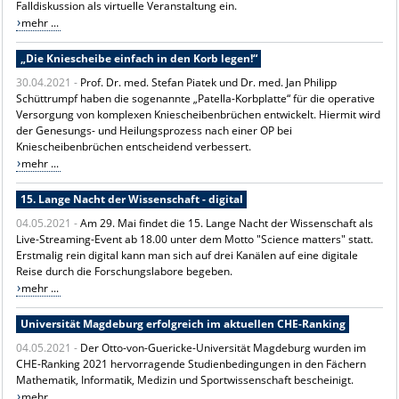
Falldiskussion als virtuelle Veranstaltung ein.
mehr ...
„Die Kniescheibe einfach in den Korb legen!“
30.04.2021 -
Prof. Dr. med. Stefan Piatek und Dr. med. Jan Philipp
Schüttrumpf haben die sogenannte „Patella-Korbplatte“ für die operative
Versorgung von komplexen Kniescheibenbrüchen entwickelt. Hiermit wird
der Genesungs- und Heilungsprozess nach einer OP bei
Kniescheibenbrüchen entscheidend verbessert.
mehr ...
15. Lange Nacht der Wissenschaft - digital
04.05.2021 -
Am 29. Mai findet die 15. Lange Nacht der Wissenschaft als
Live-Streaming-Event ab 18.00 unter dem Motto "Science matters" statt.
Erstmalig rein digital kann man sich auf drei Kanälen auf eine digitale
Reise durch die Forschungslabore begeben.
mehr ...
Universität Magdeburg erfolgreich im aktuellen CHE-Ranking
04.05.2021 -
Der Otto-von-Guericke-Universität Magdeburg wurden im
CHE-Ranking 2021 hervorragende Studienbedingungen in den Fächern
Mathematik, Informatik, Medizin und Sportwissenschaft bescheinigt.
mehr ...