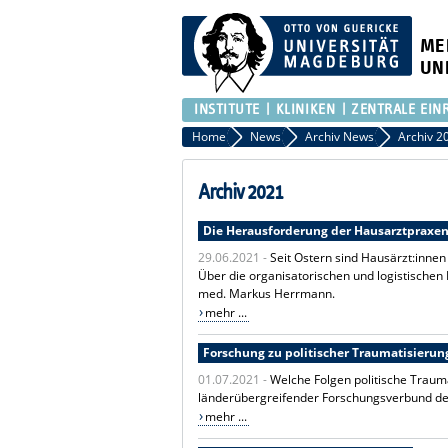
ME
UN
INSTITUTE
KLINIKEN
ZENTRALE EIN
Home
News
Archiv News
Archiv 2
Archiv 2021
Die Herausforderung der Hausarztpraxe
29.06.2021 -
Seit Ostern sind Hausärzt:inne
Über die organisatorischen und logistischen 
med. Markus Herrmann.
mehr ...
Forschung zu politischer Traumatisierun
01.07.2021 -
Welche Folgen politische Traum
länderübergreifender Forschungsverbund der
mehr ...