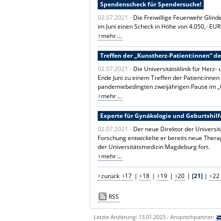
Spendenscheck für Spendersuche!
02.07.2021 -
Die Freiwillige Feuerwehr Glin
im Juni einen Scheck in Höhe von 4.050,- EUR
mehr ...
Treffen der „Kunstherz-Patient:innen“ 
02.07.2021 -
Die Universitätsklinik für Herz-
Ende Juni zu einem Treffen der Patient:inne
pandemiebedingten zweijährigen Pause im „C
mehr ...
Experte für Gynäkologie und Geburtshil
02.07.2021 -
Der neue Direktor der Universitä
Forschung entwickelte er bereits neue Thera
der Universitätsmedizin Magdeburg fort.
mehr ...
zurück
17
|
18
|
19
|
20
|
[21]
|
22
RSS
Letzte Änderung: 13.01.2023 - Ansprechpartner: