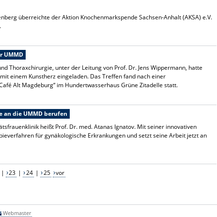
denberg überreichte der Aktion Knochenmarkspende Sachsen-Anhalt (AKSA) e.V.
.
der UMMD
 und Thoraxchirurgie, unter der Leitung von Prof. Dr. Jens Wippermann, hatte
n mit einem Kunstherz eingeladen. Das Treffen fand nach einer
afé Alt Magdeburg“ im Hundertwasserhaus Grüne Zitadelle statt.
fe an die UMMD berufen
tsfrauenklinik heißt Prof. Dr. med. Atanas Ignatov. Mit seiner innovativen
pieverfahren für gynäkologische Erkrankungen und setzt seine Arbeit jetzt an
|
23
|
24
|
25
vor
Webmaster