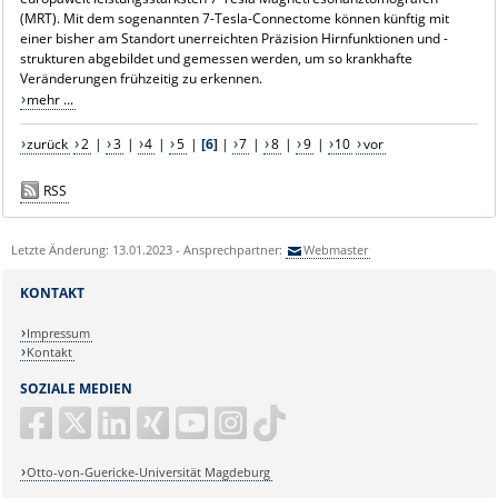
(MRT). Mit dem sogenannten 7-Tesla-Connectome können künftig mit
einer bisher am Standort unerreichten Präzision Hirnfunktionen und -
strukturen abgebildet und gemessen werden, um so krankhafte
Veränderungen frühzeitig zu erkennen.
mehr ...
zurück
2
|
3
|
4
|
5
|
[6]
|
7
|
8
|
9
|
10
vor
RSS
Letzte Änderung: 13.01.2023 - Ansprechpartner:
Webmaster
KONTAKT
Impressum
Kontakt
SOZIALE MEDIEN
Otto-von-Guericke-Universität Magdeburg