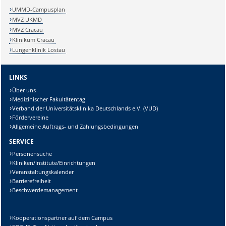
UMMD-Campusplan
MVZ UKMD
MVZ Cracau
Klinikum Cracau
Lungenklinik Lostau
LINKS
Über uns
Medizinischer Fakultätentag
Verband der Universitätsklinika Deutschlands e.V. (VUD)
Fördervereine
Allgemeine Auftrags- und Zahlungsbedingungen
SERVICE
Personensuche
Kliniken/Institute/Einrichtungen
Veranstaltungskalender
Barrierefreiheit
Beschwerdemanagement
Kooperationspartner auf dem Campus