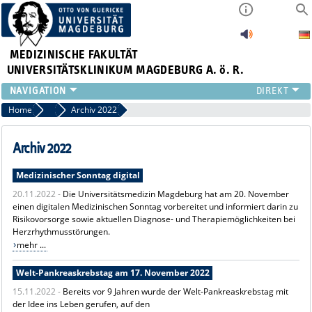
MEDIZINISCHE FAKULTÄT
UNIVERSITÄTSKLINIKUM MAGDEBURG A. ö. R.
INSTITUTE
Home
Archiv News
Archiv 2022
KLINIKEN
ZENTRALE EINRICHTUNGEN
Archiv 2022
FORSCHUNG
Medizinischer Sonntag digital
PRESSE
20.11.2022 -
Die Universitätsmedizin Magdeburg hat am 20. November
ÜBER UNS
einen digitalen Medizinischen Sonntag vorbereitet und informiert darin zu
INTERNATIONAL
Risikovorsorge sowie aktuellen Diagnose- und Therapiemöglichkeiten bei
INTRANET
Herzrhythmusstörungen.
mehr ...
Welt-Pankreaskrebstag am 17. November 2022
15.11.2022 -
Bereits vor 9 Jahren wurde der Welt-Pankreaskrebstag mit
der Idee ins Leben gerufen, auf den