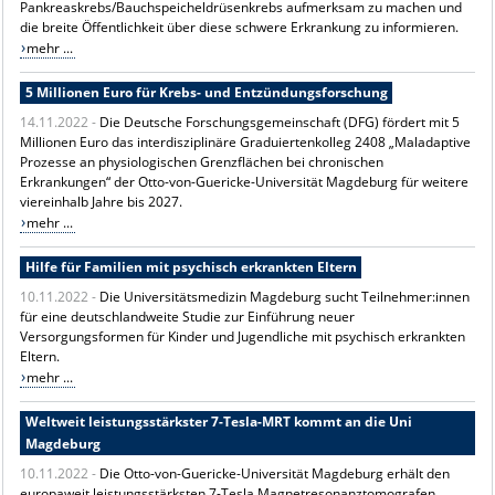
Pankreaskrebs/Bauchspeicheldrüsenkrebs aufmerksam zu machen und
die breite Öffentlichkeit über diese schwere Erkrankung zu informieren.
mehr ...
5 Millionen Euro für Krebs- und Entzündungsforschung
14.11.2022 -
Die Deutsche Forschungsgemeinschaft (DFG) fördert mit 5
Millionen Euro das interdisziplinäre Graduiertenkolleg 2408 „Maladaptive
Prozesse an physiologischen Grenzflächen bei chronischen
Erkrankungen“ der Otto-von-Guericke-Universität Magdeburg für weitere
viereinhalb Jahre bis 2027.
mehr ...
Hilfe für Familien mit psychisch erkrankten Eltern
10.11.2022 -
Die Universitätsmedizin Magdeburg sucht Teilnehmer:innen
für eine deutschlandweite Studie zur Einführung neuer
Versorgungsformen für Kinder und Jugendliche mit psychisch erkrankten
Eltern.
mehr ...
Weltweit leistungsstärkster 7-Tesla-MRT kommt an die Uni
Magdeburg
10.11.2022 -
Die Otto-von-Guericke-Universität Magdeburg erhält den
europaweit leistungsstärksten 7-Tesla Magnetresonanztomografen