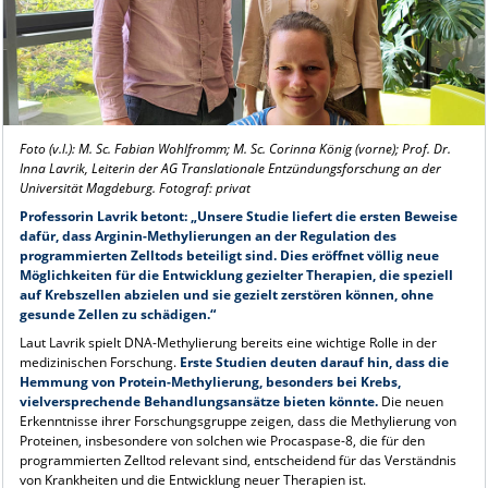
Foto (v.l.): M. Sc. Fabian Wohlfromm; M. Sc. Corinna König (vorne); Prof. Dr.
Inna Lavrik, Leiterin der AG Translationale Entzündungsforschung an der
Universität Magdeburg. Fotograf: privat
Professorin Lavrik betont: „Unsere Studie liefert die ersten Beweise
dafür, dass Arginin-Methylierungen an der Regulation des
programmierten Zelltods beteiligt sind. Dies eröffnet völlig neue
Möglichkeiten für die Entwicklung gezielter Therapien, die speziell
auf Krebszellen abzielen und sie gezielt zerstören können, ohne
gesunde Zellen zu schädigen.“
Laut Lavrik spielt DNA-Methylierung bereits eine wichtige Rolle in der
medizinischen Forschung.
Erste Studien deuten darauf hin, dass die
Hemmung von Protein-Methylierung, besonders bei Krebs,
vielversprechende Behandlungsansätze bieten könnte.
Die neuen
Erkenntnisse ihrer Forschungsgruppe zeigen, dass die Methylierung von
Proteinen, insbesondere von solchen wie Procaspase-8, die für den
programmierten Zelltod relevant sind, entscheidend für das Verständnis
von Krankheiten und die Entwicklung neuer Therapien ist.