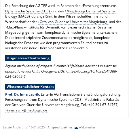
Die Forschung der AG TEF wird im Rahmen des
Forschungszentrums
Dynamische Systeme (CDS)
und des
Magdeburg Center of Systems
Biology (MACS)
durchgeführt, in dem Wissenschaftlerinnen und
Wissenschaftler der
Otto-von-Guericke-Universität Magdeburg
und des
Max-Planck-Instituts für Dynamik komplexer technischer Systeme
Magdeburg
gemeinsam komplexe dynamische Systeme untersuchen.
Diese interdisziplinäre Zusammenarbeit ermöglicht es, komplexe
biologische Prozesse wie den programmierten Zelltod besser zu
verstehen und neue Therapieansätze zu entwickeln.
Originalveröffentlichung
Arginin methylation of caspase-8 controls life/death decisions in extrinsic
apoptotic networks, in: Oncogene, DOI:
https://doi.org/10.1038/s41388-
024-03049-6
Wissenschaftlicher Kontakt
Prof. Dr. Inna Lavrik
, Leiterin AG Translationale Entzündungsforschung,
Forschungszentrum Dynamische Systeme (CDS), Medizinische Fakultät
der Otto-von-Guericke-Universität Magdeburg, Tel.: +49 391 67-54767,
inna.lavrik@med.ovgu.de
Letzte Änderung: 16.01.2025 - Ansprechpartner:
Webmaster