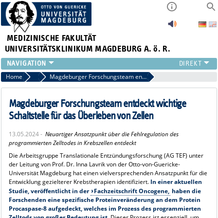
MEDIZINISCHE FAKULTÄT
UNIVERSITÄTSKLINIKUM MAGDEBURG A. ö. R.
INSTITUTE
Home
Archiv 2024 News
Magdeburger Forschungsteam entdeckt wichtige Schaltstelle für das Überleben von Zellen
KLINIKEN
ZENTRALE EINRICHTUNGEN
Magdeburger Forschungsteam entdeckt wichtige
FORSCHUNG
Schaltstelle für das Überleben von Zellen
PRESSE
13.05.2024 -
Neuartiger Ansatzpunkt über die Fehlregulation des
ÜBER UNS
programmierten Zelltodes in Krebszellen entdeckt
INTERNATIONAL
Die Arbeitsgruppe Translationale Entzündungsforschung (AG TEF) unter
INTRANET
der Leitung von Prof. Dr. Inna Lavrik von der Otto-von-Guericke-
Universität Magdeburg hat einen vielversprechenden Ansatzpunkt für die
Entwicklung gezielterer Krebstherapien identifiziert.
In einer aktuellen
Studie, veröffentlicht in der
Fachzeitschrift Oncogene,
haben die
Forschenden eine spezifische Proteinveränderung an dem Protein
Procaspase-8 aufgedeckt, welches im Prozess des programmierten
Zelltods von großer Bedeutung ist.
Dieser Prozess ist essenziell, um