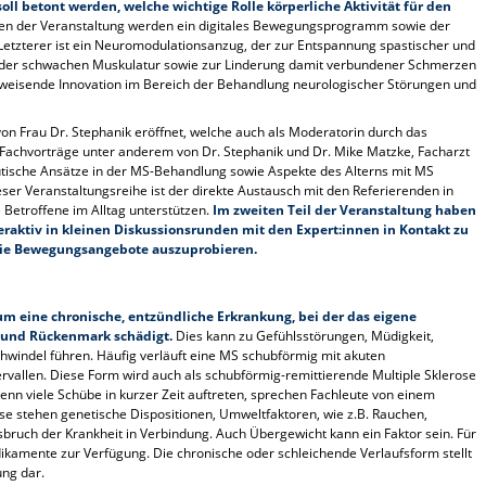
oll betont werden, welche wichtige Rolle körperliche Aktivität für den
n der Veranstaltung werden ein digitales Bewegungsprogramm sowie der
. Letzterer ist ein Neuromodulationsanzug, der zur Entspannung spastischer und
 der schwachen Muskulatur sowie zur Linderung damit verbundener Schmerzen
 wegweisende Innovation im Bereich der Behandlung neurologischer Störungen und
on Frau Dr. Stephanik eröffnet, welche auch als Moderatorin durch das
Fachvorträge unter anderem von Dr. Stephanik und Dr. Mike Matzke, Facharzt
eutische Ansätze in der MS-Behandlung sowie Aspekte des Alterns mit MS
ieser Veranstaltungsreihe ist der direkte Austausch mit den Referierenden in
 Betroffene im Alltag unterstützen.
Im zweiten Teil der Veranstaltung haben
eraktiv in kleinen Diskussionsrunden mit den Expert:innen in Kontakt zu
 die Bewegungsangebote auszuprobieren.
 um eine chronische, entzündliche Erkrankung, bei der das eigene
 und Rückenmark schädigt.
Dies kann zu Gefühlsstörungen, Müdigkeit,
indel führen. Häufig verläuft eine MS schubförmig mit akuten
vallen. Diese Form wird auch als schubförmig-remittierende Multiple Sklerose
enn viele Schübe in kurzer Zeit auftreten, sprechen Fachleute von einem
se stehen genetische Dispositionen, Umweltfaktoren, wie z.B. Rauchen,
bruch der Krankheit in Verbindung. Auch Übergewicht kann ein Faktor sein. Für
kamente zur Verfügung. Die chronische oder schleichende Verlaufsform stellt
ung dar.