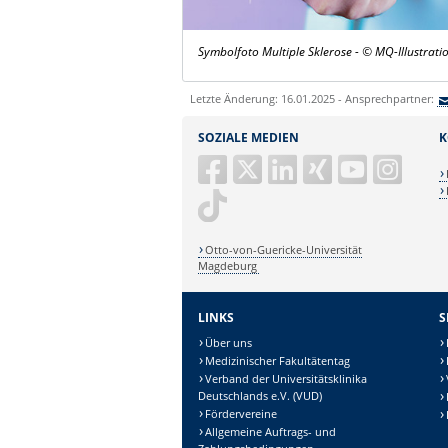
Symbolfoto Multiple Sklerose - © MQ-Illustrati
Letzte Änderung: 16.01.2025 - Ansprechpartner:
SOZIALE MEDIEN
K
Otto-von-Guericke-Universität
Magdeburg
LINKS
S
Über uns
Medizinischer Fakultätentag
Verband der Universitätsklinika
Deutschlands e.V. (VUD)
Fördervereine
Allgemeine Auftrags- und