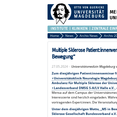
ME
UN
INSTITUTE
KLINIKEN
ZENTRALE EIN
Home
News
Archiv News
Archiv 2
Multiple Sklerose Patient:innen
Bewegung“
27.05.2024 -
Universitätsmedizin Magdeburg st
Zum diesjährigen Patient:innenseminar für
Universitätsklinik Neurologie Magdebu
Ambulanz für Multiple Sklerose der Univ
Landesverband DMSG S-A/LV Halle e.V.
,
Mensa auf dem Campus der Universitätsmedizi
Interessierte sind herzlich eingeladen. Währ
vortragenden Expert:innen. Die Veranstaltung
Unter dem diesjährigen Motto, „MS in Be
Sklerose Gesellschaft Bundesverband e.V