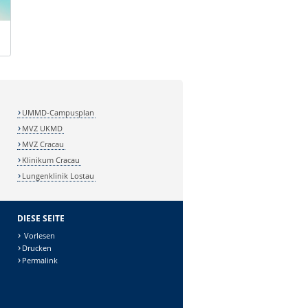
UMMD-Campusplan
MVZ UKMD
MVZ Cracau
Klinikum Cracau
Lungenklinik Lostau
DIESE SEITE
Vorlesen
Drucken
Permalink