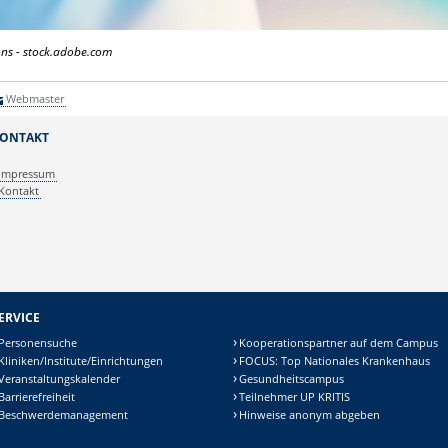
ons - stock.adobe.com
Webmaster
ONTAKT
Impressum
Kontakt
ERVICE
Personensuche
Kooperationspartner auf dem Campus
Kliniken/Institute/Einrichtungen
FOCUS: Top Nationales Krankenhaus
Veranstaltungskalender
Gesundheitscampus
Barrierefreiheit
Teilnehmer UP KRITIS
Beschwerdemanagement
Hinweise anonym abgeben