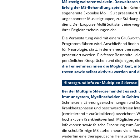
MS stetig weiterentwickeln. Desweiteren s
Erfolg der MS-Behandlung spielt.
Im Rahme
sogenannte Exopulse Mollii Suit präsentiert
angespannter Muskelgruppen, zur Stärkung
dient. Der Exopulse Mollii Suit stellt eine
ihrer Begleiterscheinungen dar.
Die Veranstaltung wird mit einem Grußwort v
Programm führen wird. Anschließend finden 
für Neurologie, statt, in denen neue therap
präsentiert werden. Ein fester Bestandteil d
persönlichen Gesprächen und diejenigen, die
die Teilnehmer:innen die Möglichkeit, int
treten sowie selbst aktiv zu werden und
Hintergrundinfo zur Multiplen Sklerose
Bei der Multiple Sklerose handelt es sich
Immunsystem, Myelinscheiden in Gehirn
Schmerzen, Lähmungserscheinungen und Schw
Krankheitsphasen und beschwerdefreien Inter
(remittierend = zurückbildend) bezeichnet. W
hochaktiven Krankheitsverlauf. Möglicherwei
Infektionen sowie falsche Ernährung zum Aus
die schubförmige MS stehen heute viele Medi
weiterhin eine therapeutische Herausforder