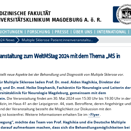
DIZINISCHE FAKULTÄT
IVERSITÄTSKLINIKUM MAGDEBURG A. ö. R.
RICHTUNGEN
FORSCHUNG
PRESSE
ÜBER UNS
INTERNATIONAL
024 News
Multiple Sklerose Patient:innenveranstaltung zum WeltMStag 2024 mit dem Thema „MS in Bewegung“
veranstaltung zum WeltMStag 2024 mit dem Thema „MS in
ellt neue Aspekte bei der Behandlung und Diagnostik von Multiple Sklerose vor.
 Multiple Sklerose laden Prof. Dr. med. Aiden Haghikia, Direktor der
rg
und Dr. med. Heike Stephanik, Fachärztin für Neurologie und Leiterin der
ersitätsklinik für Neurologie Magdeburg, gemeinsam mit dem
 ein.
Die Veranstaltung findet am 30. Mai 2024 von 15:30 Uhr bis 19:30 Uhr in der
n, im Haus 41 an der Leipzigerstr. 44, statt. Betroffene, deren Angehörige und
end der Veranstaltung besteht die Möglichkeit zur Diskussion mit den
 ist kostenfrei. Weitere Informationen erhalten Sie im
Flyer
.
wegung“, möchte das Team von Prof. Haghikia und die Deutsche Multiple
. darauf aufmerksam machen, dass sich die Behandlungsmöglichkeiten bei