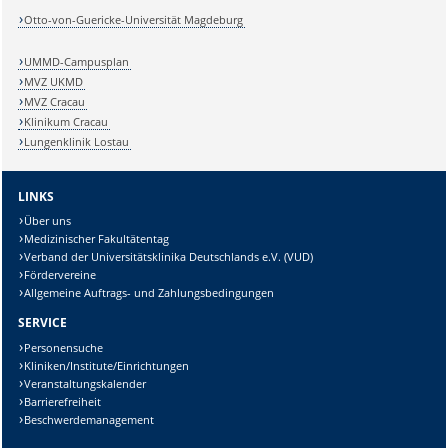
Otto-von-Guericke-Universität Magdeburg
UMMD-Campusplan
MVZ UKMD
MVZ Cracau
Klinikum Cracau
Lungenklinik Lostau
LINKS
Über uns
Medizinischer Fakultätentag
Verband der Universitätsklinika Deutschlands e.V. (VUD)
Fördervereine
Allgemeine Auftrags- und Zahlungsbedingungen
SERVICE
Personensuche
Kliniken/Institute/Einrichtungen
Veranstaltungskalender
Barrierefreiheit
Beschwerdemanagement