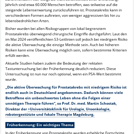
Jährlich sind etwa 60.000 Menschen betroffen, was teilweise auf die
steigende Lebenserwartung zurückzuführen ist. Prostatakrebs kann in
verschiedenen Formen auftreten, von weniger aggressiven bis hin zu
lebensbedrohlichen Arten.
Bisher wurden bei allen Risikogruppen von lokal begrenztem
Prostatakrebs überwiegend chirurgische Eingriffe durchgeführt. Laut den
im Mai 2024 veröffentlichten S3-Leitlinien soll jedoch bei niedrigem Risiko
die aktive Überwachung die einzige Methode sein. Auch bei höheren
Risiken kann eine Überwachung möglich sein, sofern bestimmte Kriterien
erfüllt werden.
Aktuelle Studien haben zudem die Bedeutung der rektalen
Tastuntersuchung bei der Früherkennung deutlich reduziert. Diese
Untersuchung ist nun nur noch optional, wenn ein PSA-Wert bestimmt
wurde.
„Die aktive Überwachung für Prostatakrebs mit niedrigem Risiko ist
endlich auch in Deutschland angekommen. Dadurch können viele
Betroffene ein unbeschwertes Leben ohne die Folgen einer
unnötigen Therapie führen“, so Prof. Dr. med. Martin Schostak,
Direktor der
Universitätsklinik für Urologie, Uroonkologie,
robotergestützte und fokale Therapie Magdeburg.
Früherkennung: Ein wichtiges Thema
In der Früherkennung von Prostatakrebs wurden erhebliche Fortschritte