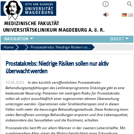
MEDIZINISCHE FAKULTÄT
UNIVERSITÄTSKLINIKUM MAGDEBURG A. ö. R.
INSTITUTE
Home
Archiv 2024 News
Prostatakrebs: Niedrige Risiken sollen nur aktiv überwacht werden
KLINIKEN
ZENTRALE EINRICHTUNGEN
Prostatakrebs: Niedrige Risiken sollen nur aktiv
FORSCHUNG
überwacht werden
PRESSE
10.06.2024 -
In den kürzlich veröffentlichten Prostatakrebs-
ÜBER UNS
Behandlungsempfehlungen des Leitlinienprogramms Onkologie gibt es eine
INTERNATIONAL
bedeutende Neuerung: Patienten mit niedrigem Risiko für Prostatakrebs
sollen ab sofort ausschließlich einer sogenannten aktiven Überwachung
INTRANET
unterzogen werden. Operationen oder Strahlentherapien sind in diesen
Fällen nicht mehr die bevorzugte Behandlungsmethode. Diese Änderung kann
vielen Betroffenen unnötige Behandlungen ersparen und ihre Lebensqualität,
insbesondere das Sexualleben und die Kontinenz, erhalten.
Prostatakrebs betrifft vor allem Männer in der zweiten Lebenshälfte. Mit
zunehmendem Alter steigt die Wahrscheinlichkeit einer Erkrankung.