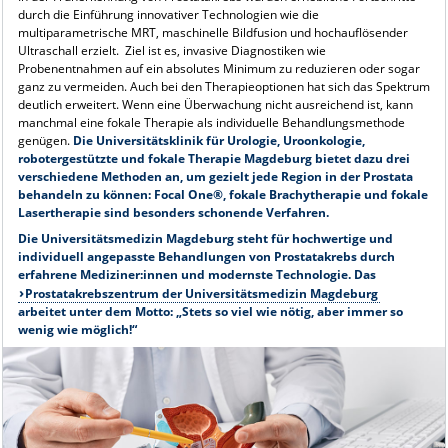
durch die Einführung innovativer Technologien wie die
multiparametrische MRT, maschinelle Bildfusion und hochauflösender
Ultraschall erzielt. Ziel ist es, invasive Diagnostiken wie
Probenentnahmen auf ein absolutes Minimum zu reduzieren oder sogar
ganz zu vermeiden. Auch bei den Therapieoptionen hat sich das Spektrum
deutlich erweitert. Wenn eine Überwachung nicht ausreichend ist, kann
manchmal eine fokale Therapie als individuelle Behandlungsmethode
genügen.
Die Universitätsklinik für Urologie, Uroonkologie,
robotergestützte und fokale Therapie Magdeburg bietet dazu drei
verschiedene Methoden an, um gezielt jede Region in der Prostata
behandeln zu können: Focal One®, fokale Brachytherapie und fokale
Lasertherapie sind besonders schonende Verfahren.
Die Universitätsmedizin Magdeburg steht für hochwertige und
individuell angepasste Behandlungen von Prostatakrebs durch
erfahrene Mediziner:innen und modernste Technologie. Das
Prostatakrebszentrum der Universitätsmedizin Magdeburg
arbeitet unter dem Motto: „Stets so viel wie nötig, aber immer so
wenig wie möglich!“