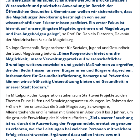
„Unsere Zusammenarbeit schafft eine wertvolle Brücke zwischen
Wissenschaft und praktischer Anwendung im Bereich der
Öffentlichen Gesundheit. Gemeinsam wollen wir sicherstellen, dass
die Magdeburger Bevölkerung bestmöglich von neuen
wissenschaftlichen Erkenntnissen profitiert. Ein erster Fokus ist
hiermit auf unsere jüngsten Magdeburgerinnen und Magdeburger
und ihre Angehörigen gelegt“,
so Prof. Dr. Daniela Dieterich, Dekanin
der Medizinischen Fakultät Magdeburg.
Dr. Ingo Gottschalk, Beigeordneter für Soziales, Jugend und Gesundheit
der Stadt Magdeburg betont:
„Diese Kooperation bietet uns die
Möglichkeit, unsere Verwaltungspraxis auf wissenschaftlicher
Grundlage weiterzuentwickeln und gezielt Maßnahmen zu ergreifen,
die den Bedürfnissen unserer Bürgerinnen und Bürger entsprechen.
Insbesondere für Gesundheitsförderung, Vorsorge und Prävention
können wir so frühzeitig Unterstützung bieten und Gesundheit in
unserer Stadt fördern.“
Im Mittelpunkt der Kooperation stehen zum Start zwei Projekte zu den
Themen Frühe Hilfen und Schuleingangsuntersuchungen. Im Rahmen der
Frühen Hilfen unterstützt die Stadt Magdeburg Schwangere,
Alleinerziehende und Familien mit Kindern im Alter von 0 bis 3 Jahren, um
die gesunde Entwicklung der Kinder zu fördern.
„Ziel unserer Forschung
ist es, durch die Auswertung der Programmdokumentation genauer
zu erfahren, welche Leistungen bei welchen Personen mit welchem
Erfolg erbracht werden. Ergänzend dazu sollen Interviews mit