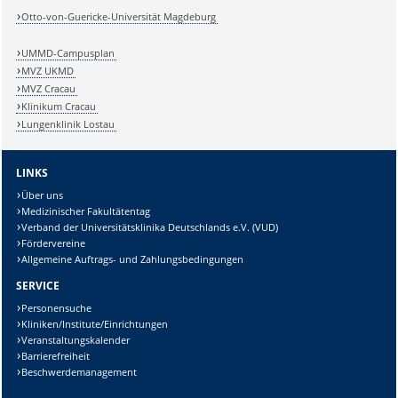
Otto-von-Guericke-Universität Magdeburg
UMMD-Campusplan
MVZ UKMD
MVZ Cracau
Klinikum Cracau
Lungenklinik Lostau
LINKS
Über uns
Medizinischer Fakultätentag
Verband der Universitätsklinika Deutschlands e.V. (VUD)
Fördervereine
Allgemeine Auftrags- und Zahlungsbedingungen
SERVICE
Personensuche
Kliniken/Institute/Einrichtungen
Veranstaltungskalender
Barrierefreiheit
Beschwerdemanagement