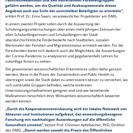
Familienhebammen und den betreffenden Personengruppen
geführt werden, um die Qualität und Ausbaupotenziale dieses
Angebots auch aus Sicht der unmittelbar Beteiligten zu ermitteln“,
erklärt Prof. Dr. Enno Swart, verantwortlicher Projektleiter am ISMG.
In einem zweiten Projekt sollen durch die Auswertung der
Schuleingangsuntersuchungen über einen mehrjährigen Zeitraum bei
allen Schulanfängerinnen und Schulanfängern der Stadt
überdurchschnittliche Förderbedarfe nach Stadtteilen, sozialen
Merkmalen der Familien und Migrationsstatus ermittelt werden. Für die
Forschenden bietet sich dadurch auch die Möglichkeit, die Auswirkungen
der Corona-Pandemie zu analysieren und gegebenenfalls Lehren für
zukünftige Krisen zu ziehen.
Die gewonnenen wissenschaftlichen Erkenntnisse sollen dafür genutzt
werden, diese in die Praxis der Sozialmedizin und Public Health zu
übertragen sowie die Stadt dabei zu unterstützen besser zu verstehen, wo
sich vulnerable Gruppen befinden, welche konkreten
Unterstützungsmaßnahmen geeignet sind und wie bestehende
Maßnahmen hinsichtlich ihrer Wirksamkeit wissenschaftlich bewertet
werden können.
„Durch die Kooperationsvereinbarung wird ein lokales Netzwerk von
Akteuren und Institutionen aufgebaut, das anwendungsbezogene
Forschung mit nachhaltigen Auswirkungen auf die öffentliche
Gesundheit umsetzt“
, betont Prof. Christian Apfelbacher, PhD, Direktor
des ISMG.
„Damit werden sowohl die Praxis des Öffentlichen