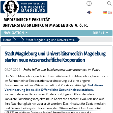
MEDIZINISCHE FAKULTÄT
UNIVERSITÄTSKLINIKUM MAGDEBURG A. ö. R.
INSTITUTE
Home
Archiv 2024 News
Stadt Magdeburg und Universitätsmedizin Magdeburg starten neue wissenschaftliche Kooperation
KLINIKEN
ZENTRALE EINRICHTUNGEN
Stadt Magdeburg und Universitätsmedizin Magdeburg
FORSCHUNG
starten neue wissenschaftliche Kooperation
PRESSE
09.07.2024 -
Frühe Hilfen und Schuleingangsuntersuchungen im Fokus
ÜBER UNS
Die Stadt Magdeburg und die Universitätsmedizin Magdeburg haben sich
INTERNATIONAL
im Rahmen einer Kooperationsvereinbarung auf eine engere
INTRANET
Zusammenarbeit von Wissenschaft und Praxis verständigt.
Ziel dieser
Vereinbarung ist es, die Öffentliche Gesundheit zu stärken.
Insbesondere im Bereich der Kinder- und Jugendhilfe sollen durch
konkrete Forschungsprojekte neue Konzepte erprobt, evaluiert und auf
ihre Nachhaltigkeit hin überprüft werden. Das
Institut für Sozialmedizin
und Gesundheitssystemforschung der Otto-von-Guericke-Universität
(ISMG)
wird diese Projekte federführend koordinieren und die