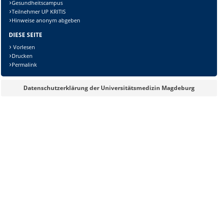
Gesundheitscampus
Teilnehmer UP KRITIS
Hinweise anonym abgeben
DIESE SEITE
Vorlesen
Drucken
Permalink
Datenschutzerklärung der Universitätsmedizin Magdeburg