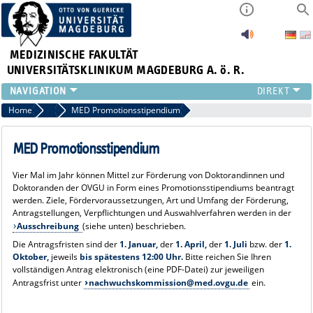
MEDIZINISCHE FAKULTÄT
UNIVERSITÄTSKLINIKUM MAGDEBURG A. ö. R.
INSTITUTE
Home
Ausschreibungen für den wissenschaftlichen Nachwuchs
MED Promotionsstipendium
KLINIKEN
ZENTRALE EINRICHTUNGEN
MED Promotionsstipendium
FORSCHUNG
Vier Mal im Jahr können Mittel zur Förderung von Doktorandinnen und
PRESSE
Doktoranden der OVGU in Form eines Promotionsstipendiums beantragt
ÜBER UNS
werden. Ziele, Fördervoraussetzungen, Art und Umfang der Förderung,
Antragstellungen, Verpflichtungen und Auswahlverfahren werden in der
INTERNATIONAL
Ausschreibung
(siehe unten) beschrieben.
INTRANET
Die Antragsfristen sind der
1. Januar,
der
1. April,
der
1. Juli
bzw. der
1.
Oktober,
jeweils
bis spätestens 12:00 Uhr.
Bitte reichen Sie Ihren
vollständigen Antrag elektronisch (eine PDF-Datei) zur jeweiligen
Antragsfrist unter
nachwuchskommission@med.ovgu.de
ein.