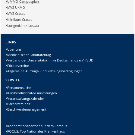
UMMD-Campusplan
MVZ UKMD
MVZ Cracau
Klinikum Cracau
Lungenklinik Lostau
LINKS
Über uns
Medizinischer Fakultätentag
Verband der Universitätsklinika Deutschlands e.V. (VUD)
Fördervereine
Allgemeine Auftrags- und Zahlungsbedingungen
SERVICE
Personensuche
Kliniken/Institute/Einrichtungen
Veranstaltungskalender
Barrierefreiheit
Beschwerdemanagement
Kooperationspartner auf dem Campus
FOCUS: Top Nationales Krankenhaus